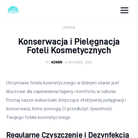
okazjonalne-zdjecia.pl
URODA
Konserwacja i Pielęgnacja
Turystyka
Foteli Kosmetycznych
Lifestyle
BY
ADMIN
6 GRUDNIA, 2023
Dom i ogród
Utrzymanie fotela kosmetycznego w dobrym stanie jest 
Uroda
kluczowe dla zapewnienia higieny i komfortu w salonie. 
Poznaj nasze wskazówki dotyczące efektywnej pielęgnacji i 
Zdrowie
konserwacji, które pomogą Ci przedłużyć żywotność 
Twojego fotela kosmetycznego.
Więcej
Regularne Czyszczenie i Dezynfekcja