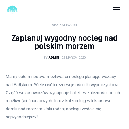
okazjonalne-zdjecia.pl
BEZ KATEGORII
Zaplanuj wygodny nocleg nad
Turystyka
polskim morzem
Lifestyle
BY
ADMIN
25 MARCA, 2020
Dom i ogród
Mamy całe mnóstwo możliwości noclegu planując wczasy 
Uroda
nad Bałtykiem. Wiele osób rezerwuje ośrodki wypoczynkowe. 
Część wczasowiczów wynajmuje hotele w zależności od ich 
Zdrowie
możliwości finansowych. Inni z kolei celują w luksusowe 
domki nad morzem. Jaki rodzaj noclegu wydaje się 
Więcej
najwygodniejszy?