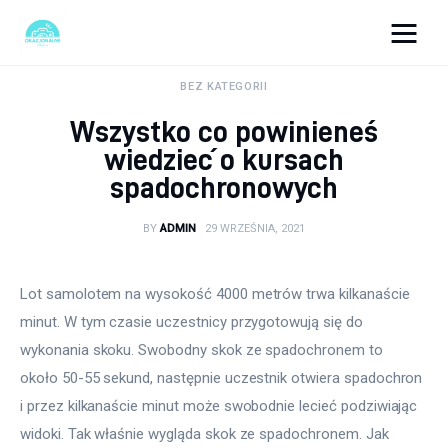
okazjonalne-zdjecia.pl
BEZ KATEGORII
Wszystko co powinieneś
Turystyka
wiedzieć o kursach
spadochronowych
Lifestyle
BY
ADMIN
29 WRZEŚNIA, 2021
Dom i ogród
Uroda
Lot samolotem na wysokość 4000 metrów trwa kilkanaście 
minut. W tym czasie uczestnicy przygotowują się do 
Zdrowie
wykonania skoku. Swobodny skok ze spadochronem to 
około 50-55 sekund, następnie uczestnik otwiera spadochron 
Więcej
i przez kilkanaście minut może swobodnie lecieć podziwiając 
widoki. Tak właśnie wygląda skok ze spadochronem. Jak 