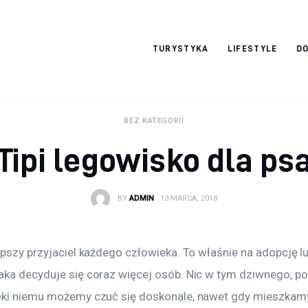
okazjonalne-
TURYSTYKA
LIFESTYLE
DO
zdjecia.pl
BEZ KATEGORII
Tipi legowisko dla ps
BY
ADMIN
13 MARCA, 2018
epszy przyjaciel każdego człowieka. To właśnie na adopcję lu
aka decyduje się coraz więcej osób. Nic w tym dziwnego, po
ęki niemu możemy czuć się doskonale, nawet gdy mieszkamy