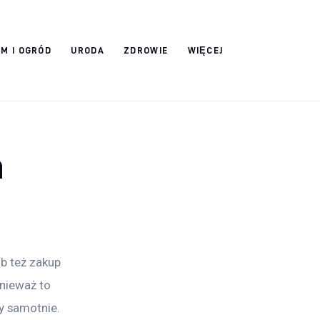
M I OGRÓD
URODA
ZDROWIE
WIĘCEJ
a
b też zakup 
nieważ to 
 samotnie. 