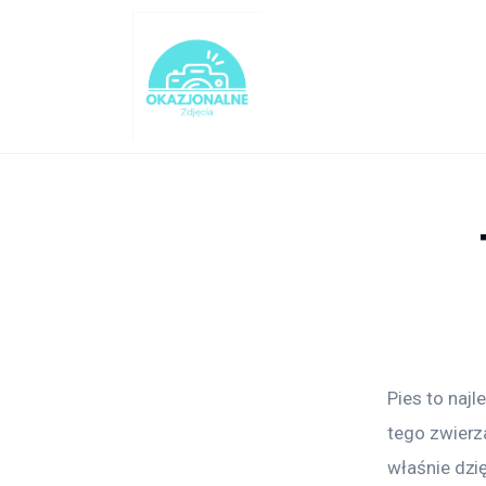
Turystyka
Lifestyle
Dom i ogród
Uroda
Zdrowie
Więcej
Pies to najl
tego zwierz
właśnie dzi