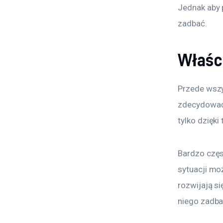
Jednak aby 
zadbać.
Właśc
Przede wszy
zdecydować 
tylko dzięki
Bardzo częst
sytuacji moż
rozwijają si
niego zadba