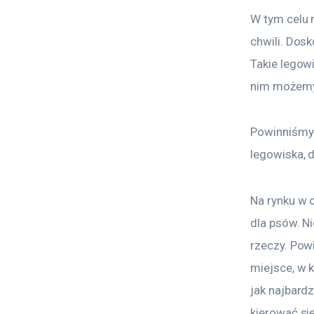
W tym celu 
chwili. Dos
Takie legowi
nim możemy 
Powinniśmy 
legowiska, 
Na rynku w 
dla psów. N
rzeczy. Pow
miejsce, w 
jak najbard
kierować si