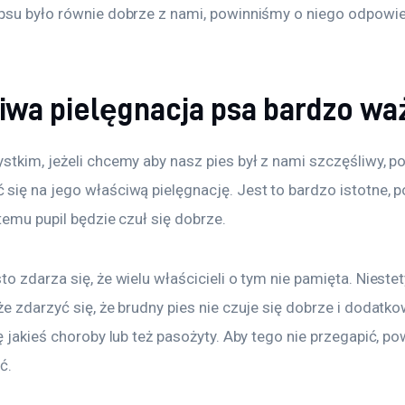
psu było równie dobrze z nami, powinniśmy o niego odpowie
iwa pielęgnacja psa bardzo wa
stkim, jeżeli chcemy aby nasz pies był z nami szczęśliwy, p
się na jego właściwą pielęgnację. Jest to bardzo istotne, 
 temu pupil będzie czuł się dobrze.
o zdarza się, że wielu właścicieli o tym nie pamięta. Niestety
e zdarzyć się, że brudny pies nie czuje się dobrze i dodatko
ę jakieś choroby lub też pasożyty. Aby tego nie przegapić, p
ć.