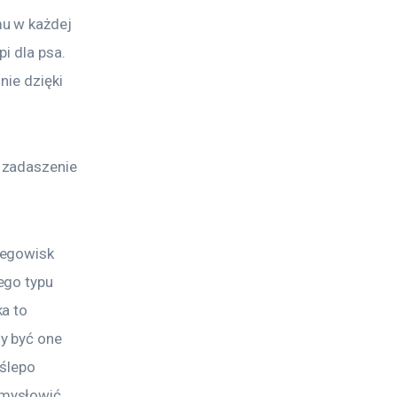
u w każdej 
i dla psa. 
nie dzięki 
 zadaszenie 
legowisk 
ego typu 
a to 
y być one 
ślepo 
mysłowić 