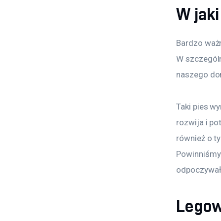
W jak
Bardzo ważn
W szczególn
naszego do
Taki pies w
rozwija i p
również o t
Powinniśmy z
odpoczywał
Legowi