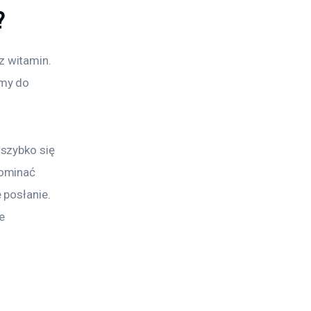
?
 witamin. 
my do 
szybko się 
ominać 
posłanie. 
e 