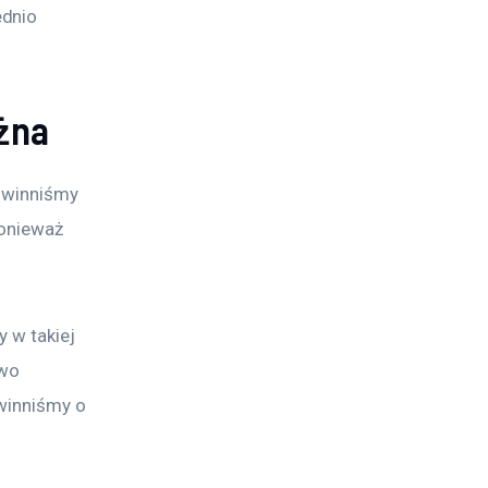
dnio 
żna
owinniśmy 
ponieważ 
 w takiej 
wo 
owinniśmy o 