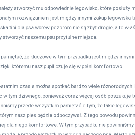
należy stworzyć mu odpowiednie legowisko, które posłuży m
konałym rozwiązaniem jest między innymi zakup legowiska tip
ska tipi dla psa wbrew pozorom nie są zbyt drogie, a to właś
stworzyć naszemu psu przytulne miejsce.
pamiętać, że kluczowe w tym przypadku jest między innymi
dzięki któremu nasz pupil czuje się w pełni komfortowo.
ostatnim czasie można spotkać bardzo wiele różnorodnych 
ic w tym dziwnego, ponieważ coraz więcej osób poszukuje t
inniśmy przede wszystkim pamiętać o tym, że takie legowisk
którym nasz pies będzie odpoczywał. Z tego powodu powinn
ziej dla niego komfortowe. W tym przypadku nie powinniśmy 
ę modą, a przede wszystkim wygodą naszego psa. Warto uz