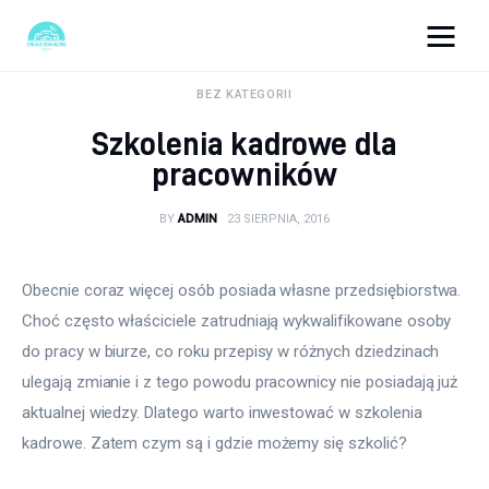
okazjonalne-zdjecia.pl
BEZ KATEGORII
Szkolenia kadrowe dla
Turystyka
pracowników
Lifestyle
BY
ADMIN
23 SIERPNIA, 2016
Dom i ogród
Obecnie coraz więcej osób posiada własne przedsiębiorstwa. 
Uroda
Choć często właściciele zatrudniają wykwalifikowane osoby 
do pracy w biurze, co roku przepisy w różnych dziedzinach 
Zdrowie
ulegają zmianie i z tego powodu pracownicy nie posiadają już 
aktualnej wiedzy. Dlatego warto inwestować w szkolenia 
Więcej
kadrowe. Zatem czym są i gdzie możemy się szkolić?