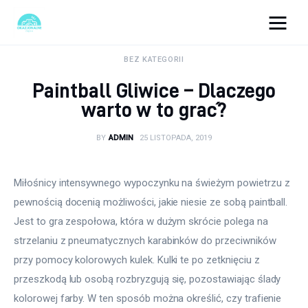
okazjonalne-zdjecia.pl
BEZ KATEGORII
Paintball Gliwice – Dlaczego
Turystyka
warto w to grać?
Lifestyle
BY
ADMIN
25 LISTOPADA, 2019
Dom i ogród
Miłośnicy intensywnego wypoczynku na świeżym powietrzu z 
Uroda
pewnością docenią możliwości, jakie niesie ze sobą paintball. 
Jest to gra zespołowa, która w dużym skrócie polega na 
Zdrowie
strzelaniu z pneumatycznych karabinków do przeciwników 
przy pomocy kolorowych kulek. Kulki te po zetknięciu z 
Więcej
przeszkodą lub osobą rozbryzgują się, pozostawiając ślady 
kolorowej farby. W ten sposób można określić, czy trafienie 