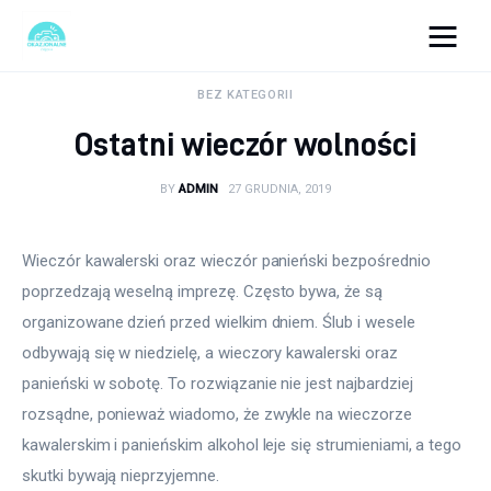
okazjonalne-zdjecia.pl
BEZ KATEGORII
Ostatni wieczór wolności
Turystyka
BY
ADMIN
27 GRUDNIA, 2019
Lifestyle
Dom i ogród
Wieczór kawalerski oraz wieczór panieński bezpośrednio 
poprzedzają weselną imprezę. Często bywa, że są 
Uroda
organizowane dzień przed wielkim dniem. Ślub i wesele 
odbywają się w niedzielę, a wieczory kawalerski oraz 
Zdrowie
panieński w sobotę. To rozwiązanie nie jest najbardziej 
rozsądne, ponieważ wiadomo, że zwykle na wieczorze 
Więcej
kawalerskim i panieńskim alkohol leje się strumieniami, a tego 
skutki bywają nieprzyjemne.