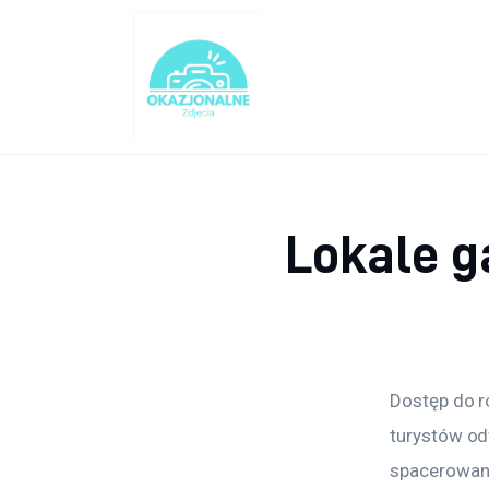
Turystyka
Lifestyle
Dom i ogród
Uroda
Lokale 
Zdrowie
Więcej
Dostęp do r
turystów odw
spacerowani