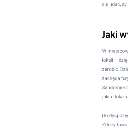
się udać, b
Jaki w
W miejscowo
lokali – dzi
zarobić. Dzi
zachęca tur
Sandomierz,
jakim lokalu
Do dyspozycji
Zdecydowanie