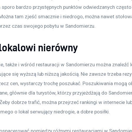
m sporo bardzo przystępnych punktów odwiedzanych często 
Można tam zjeść smacznie i niedrogo, można nawet stołowa
przez czas swojego pobytu w Sandomierzu.
 lokalowi nierówny
e, także i wśród restauracji w Sandomierzu można znaleźć l
ujące się wyższą lub niższą jakością. Nie zawsze trzeba rez
rzecz cen, wystarczy trochę poszukać. Poszukiwania mogą ok
ne, głównie dla turystów, którzy przyjeżdżają do Sandomier
 Żeby dobrze trafić, można przejrzeć rankingi w internecie lu
mego o lokal serwujący niedrogie, a dobre posiłki.
ospacerować pomiędzy różnymi restauracjami w Sandomierz