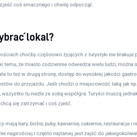
y zjeść coś smacznego i chwilę odpocząć.
ybrać lokal?
ściach choćby częściowo żyjących z turystyki nie brakuje 
ęki temu, że miasto codziennie odwiedza wielu ludzi, można 
ała to też w drugą stronę, dostęp do wysokiej jakości gastr
ystów do przyjazdu. Jeśli chodzi o miejscowość taką jak np.
 wszystko tu nieźle ze sobą współgra. Turyści muszą jednak
 chcą się zatrzymać i coś zjeść.
 mają bary, bistra, puby, kawiarnie, cukiernie, restauracje i ni
 najprościej i często najtaniej jest zajść do jakiegokolwie