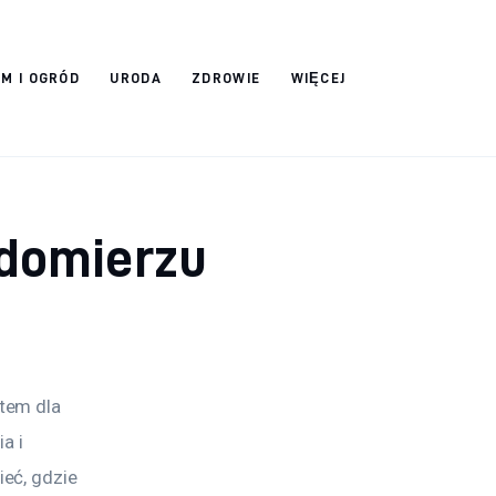
M I OGRÓD
URODA
ZDROWIE
WIĘCEJ
domierzu
tem dla 
a i 
eć, gdzie 