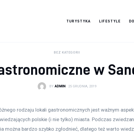
okazjonalne-
TURYSTYKA
LIFESTYLE
DO
zdjecia.pl
BEZ KATEGORII
gastronomiczne w San
BY
ADMIN
25 GRUDNIA, 2019
óżnego rodzaju lokali gastronomicznych jest ważnym aspek
iedzających polskie (i nie tylko) miasta. Podczas zwiedzani
a można bardzo szybko zgłodnieć, dlatego też warto wiedzi