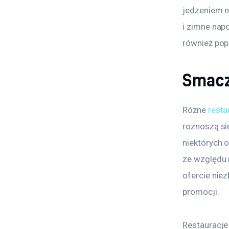
jedzeniem n
i zimne napo
również pop
Smacz
Różne 
resta
roznoszą się
niektórych 
ze względu n
ofercie niez
promocji.
Restauracje