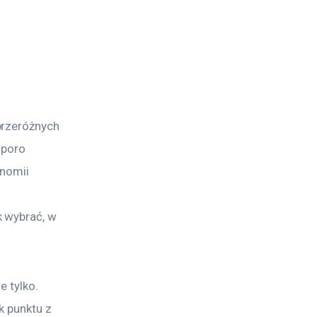
przeróżnych 
sporo 
onomii 
 
 wybrać, w 
e tylko. 
k punktu z 