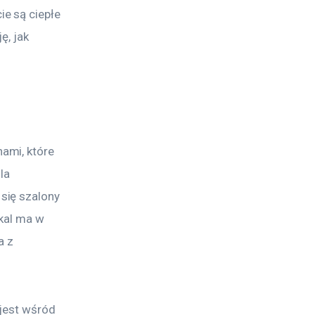
e są ciepłe 
ę, jak 
ami, które 
la 
się szalony 
okal ma w 
a z 
jest wśród 