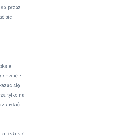
np. przez 
ć się 
okale 
ygnować z 
azać się 
za tylko na 
b zapytać 
u i skusić 