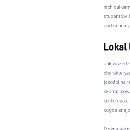
nich całkie
studentów. 
codziennie 
Lokal
Jak wszędzi
charakteryz
jakości na 
skomplikowa
krótki czas.
kogoś znajo
Można też p