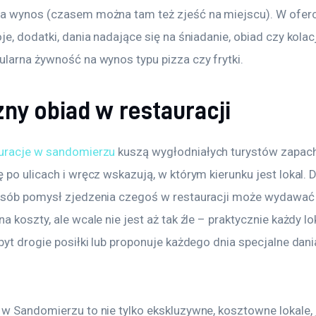
a wynos (czasem można tam też zjeść na miejscu). W oferci
je, dodatki, dania nadające się na śniadanie, obiad czy kolacj
ularna żywność na wynos typu pizza czy frytki.
ny obiad w restauracji
uracje w sandomierzu
 kuszą wygłodniałych turystów zapach
 po ulicach i wręcz wskazują, w którym kierunku jest lokal. D
osób pomysł zjedzenia czegoś w restauracji może wydawać 
a koszty, ale wcale nie jest aż tak źle – praktycznie każdy l
byt drogie posiłki lub proponuje każdego dnia specjalne dani
 w Sandomierzu to nie tylko ekskluzywne, kosztowne lokale, 