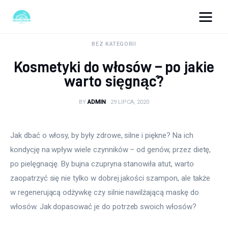
okazjonalne-zdjecia.pl
BEZ KATEGORII
Kosmetyki do włosów – po jakie
Turystyka
warto sięgnąć?
Lifestyle
BY
ADMIN
29 LIPCA, 2020
Dom i ogród
Jak dbać o włosy, by były zdrowe, silne i piękne? Na ich 
Uroda
kondycję na wpływ wiele czynników – od genów, przez dietę, 
po pielęgnację. By bujna czupryna stanowiła atut, warto 
Zdrowie
zaopatrzyć się nie tylko w dobrej jakości szampon, ale także 
w regenerującą odżywkę czy silnie nawilżającą maskę do 
Więcej
włosów. Jak dopasować je do potrzeb swoich włosów?