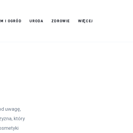
M I OGRÓD
URODA
ZDROWIE
WIĘCEJ
od uwagę, 
yzna, który 
osmetyki 