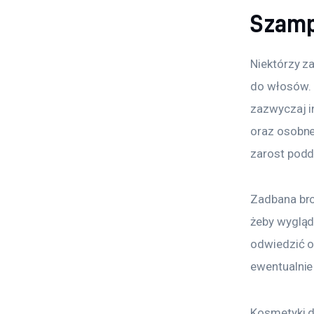
Szamp
Niektórzy z
do włosów. 
zazwyczaj i
oraz osobne
zarost pod
Zadbana bro
żeby wygląd
odwiedzić od
ewentualnie
Kosmetyki d