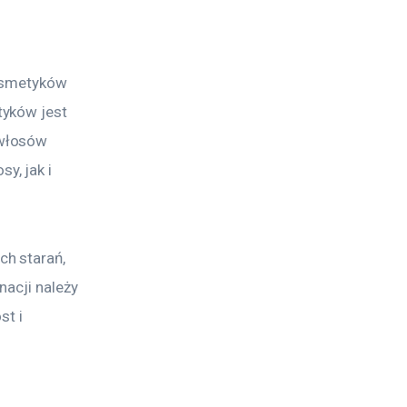
osmetyków 
yków jest 
włosów 
, jak i 
h starań, 
acji należy 
t i 