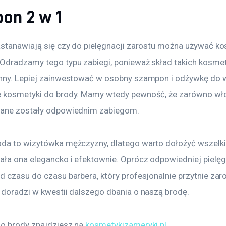
on 2 w 1
astanawiają się czy do pielęgnacji zarostu można używać k
Odradzamy tego typu zabiegi, ponieważ skład takich kosmet
nny. Lepiej zainwestować w osobny szampon i odżywkę do 
 kosmetyki do brody. Mamy wtedy pewność, że zarówno włosy
dane zostały odpowiednim zabiegom.
da to wizytówka mężczyzny, dlatego warto dołożyć wszelkic
ała ona elegancko i efektownie. Oprócz odpowiedniej pielęgn
 czasu do czasu barbera, który profesjonalnie przytnie zaros
 doradzi w kwestii dalszego dbania o naszą brodę.
o brody znajdziesz na 
kosmetykizameryki.pl