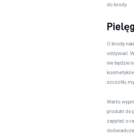
do brody.
Pielę
O brodę nale
odżywiać. W
nie będzie 
kosmetyków 
szczotki, m
Warto wypró
produkt do 
zapytać o r
doświadczen