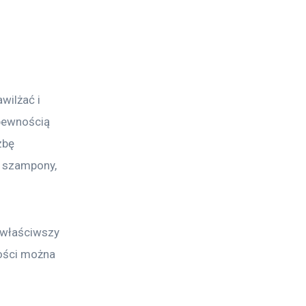
wilżać i 
pewnością 
zbę 
, szampony, 
jwłaściwszy 
wości można 