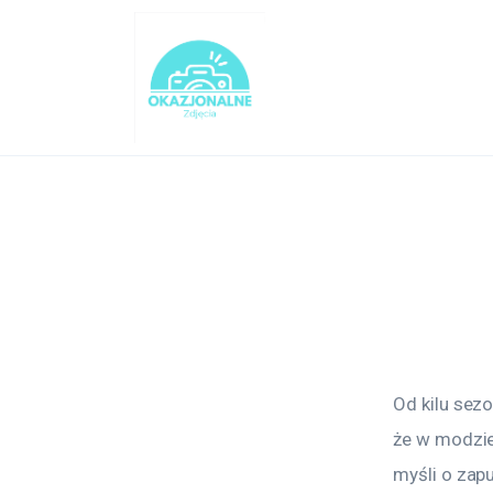
Turystyka
Lifestyle
Dom i ogród
Uroda
Zdrowie
Więcej
Od kilu sez
że w modzie
myśli o zap