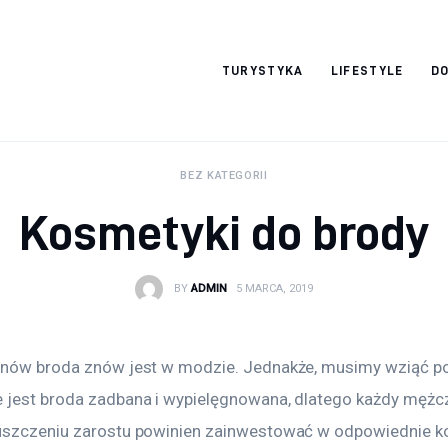
okazjonalne-
TURYSTYKA
LIFESTYLE
DO
zdjecia.pl
BEZ KATEGORII
Kosmetyki do brody
BY
ADMIN
5 MARCA, 2019
onów broda znów jest w modzie. Jednakże, musimy wziąć p
 jest broda zadbana i wypielęgnowana, dlatego każdy mężcz
uszczeniu zarostu powinien zainwestować w odpowiednie k