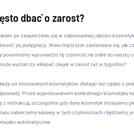
ęsto dbać o zarost?
okiem po zaopatrzeniu się w odpowiedniej jakości kosmetyk
liwość jej pielęgnacji. Wielu mężczyzn zastanawia się, jak c
zy powinniśmy wprowadzić tę czynność na stałe do naszej c
 może wystarczy wklepać olejek w zarost raz w tygodniu?
leży od stosowanych kosmetyków, dlatego też ciężko o jedn
dpowiedź. Przed wypróbowaniem konkretnego kosmetyku na
ę z instrukcją, szczególnie gdy dany kosmetyk stosujemy pi
zasu nabierzemy wprawy w tych czynnościach i będziemy je
iejako automatycznie.