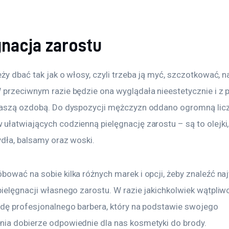
gnacja zarostu
ży dbać tak jak o włosy, czyli trzeba ją myć, szczotkować, na
 przeciwnym razie będzie ona wyglądała nieestetycznie i z 
naszą ozdobą. Do dyspozycji mężczyzn oddano ogromną lic
ułatwiających codzienną pielęgnację zarostu – są to olejki
ydła, balsamy oraz woski.
bować na sobie kilka różnych marek i opcji, żeby znaleźć na
pielęgnacji własnego zarostu. W razie jakichkolwiek wątpli
adę profesjonalnego barbera, który na podstawie swojego 
ia dobierze odpowiednie dla nas kosmetyki do brody.