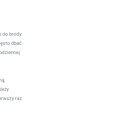
i do brody 
zęsto dbać 
odziennej 
ą, 
leży 
erwszy raz. 
 