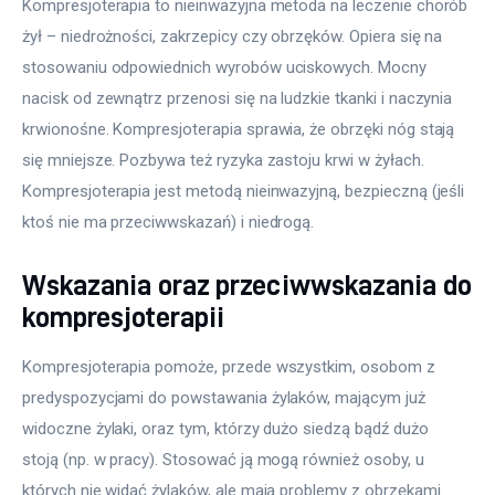
Kompresjoterapia to nieinwazyjna metoda na leczenie chorób 
żył – niedrożności, zakrzepicy czy obrzęków. Opiera się na 
stosowaniu odpowiednich wyrobów uciskowych. Mocny 
nacisk od zewnątrz przenosi się na ludzkie tkanki i naczynia 
krwionośne. Kompresjoterapia sprawia, że obrzęki nóg stają 
się mniejsze. Pozbywa też ryzyka zastoju krwi w żyłach. 
Kompresjoterapia jest metodą nieinwazyjną, bezpieczną (jeśli 
ktoś nie ma przeciwwskazań) i niedrogą.
Wskazania oraz przeciwwskazania do
kompresjoterapii
Kompresjoterapia pomoże, przede wszystkim, osobom z 
predyspozycjami do powstawania żylaków, mającym już 
widoczne żylaki, oraz tym, którzy dużo siedzą bądź dużo 
stoją (np. w pracy). Stosować ją mogą również osoby, u 
których nie widać żylaków, ale mają problemy z obrzękami 