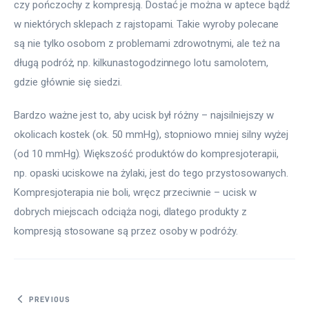
czy pończochy z kompresją. Dostać je można w aptece bądź 
w niektórych sklepach z rajstopami. Takie wyroby polecane 
są nie tylko osobom z problemami zdrowotnymi, ale też na 
długą podróż, np. kilkunastogodzinnego lotu samolotem, 
gdzie głównie się siedzi.
Bardzo ważne jest to, aby ucisk był różny – najsilniejszy w 
okolicach kostek (ok. 50 mmHg), stopniowo mniej silny wyżej 
(od 10 mmHg). Większość produktów do kompresjoterapii, 
np. opaski uciskowe na żylaki, jest do tego przystosowanych. 
Kompresjoterapia nie boli, wręcz przeciwnie – ucisk w 
dobrych miejscach odciąża nogi, dlatego produkty z 
kompresją stosowane są przez osoby w podróży.
Nawigacja
PREVIOUS