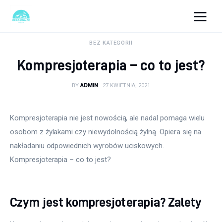
okazjonalne-zdjecia.pl
BEZ KATEGORII
Kompresjoterapia – co to jest?
Turystyka
BY
ADMIN
27 KWIETNIA, 2021
Lifestyle
Dom i ogród
Kompresjoterapia nie jest nowością, ale nadal pomaga wielu 
osobom z żylakami czy niewydolnością żylną. Opiera się na 
Uroda
nakładaniu odpowiednich wyrobów uciskowych. 
Kompresjoterapia – co to jest?
Zdrowie
Więcej
Czym jest kompresjoterapia? Zalety