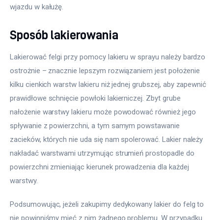
wjazdu w kałużę.
Sposób lakierowania
Lakierować felgi przy pomocy lakieru w sprayu należy bardzo 
ostrożnie – znacznie lepszym rozwiązaniem jest położenie 
kilku cienkich warstw lakieru niż jednej grubszej, aby zapewnić 
prawidłowe schnięcie powłoki lakierniczej. Zbyt grube 
nałożenie warstwy lakieru może powodować również jego 
spływanie z powierzchni, a tym samym powstawanie 
zacieków, których nie uda się nam spolerować. Lakier należy 
nakładać warstwami utrzymując strumień prostopadle do 
powierzchni zmieniając kierunek prowadzenia dla każdej 
warstwy.
Podsumowując, jeżeli zakupimy dedykowany lakier do felg to 
nie powinniśmy mieć z nim żadnego problemu. W przypadku 