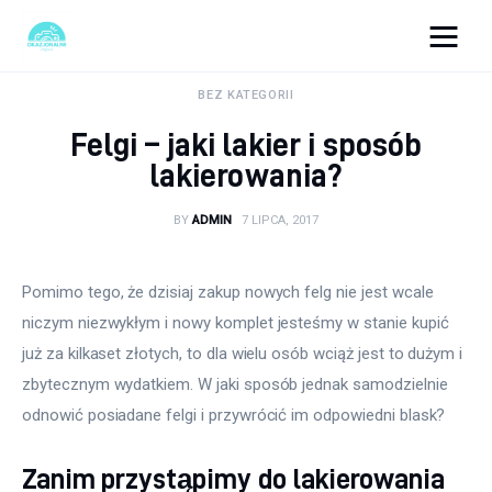
okazjonalne-zdjecia.pl
BEZ KATEGORII
Felgi – jaki lakier i sposób
Turystyka
lakierowania?
Lifestyle
BY
ADMIN
7 LIPCA, 2017
Dom i ogród
Pomimo tego, że dzisiaj zakup nowych felg nie jest wcale 
Uroda
niczym niezwykłym i nowy komplet jesteśmy w stanie kupić 
już za kilkaset złotych, to dla wielu osób wciąż jest to dużym i 
Zdrowie
zbytecznym wydatkiem. W jaki sposób jednak samodzielnie 
odnowić posiadane felgi i przywrócić im odpowiedni blask?
Więcej
Zanim przystąpimy do lakierowania