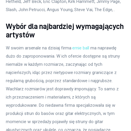
Hetfield, Jeff Beck, Eric Clapton, Kirk Hammett, Jimmy Page, 
Slash, John Petrucci, Angus Young, Steve Vai, The Edge, .
Wybór dla najbardziej wymagających
artystów
W swoim arsenale na dzisiaj firma 
ernie ball
 ma naprawdę 
dużo do zaproponowania. W ich ofercie dostępne są struny 
niemalże w każdym rozmiarze, zaczynając od tych 
najcieńszych, idąc przez nietypowe rozmiary graniczące z 
regularną grubością, poprzez standardowe i najgrubsze. 
Wachlarz rozmiarów jest doprawdy imponujący. To samo z 
ich przeznaczeniem i materiałami, z których są 
wyprodukowane. Do niedawna firma specjalizowała się w 
produkcji strun do basów oraz gitar elektrycznych, w tym 
momencie w sprzedaży pojawiły się struny do gitar 
akustycznych oraz ukulele, co oznacza, że posiadacze 