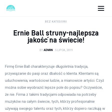
okazjonalne-zdjecia.pl
BEZ KATEGORII
Ernie Ball struny-najlepsza
Turystyka
jakość na świecie!
Lifestyle
BY
ADMIN
5 LIPCA, 2019
Dom i ogród
Firmę Ernie Ball charakteryzuje długoletnia tradycja, 
Uroda
przywiązanie do pasji oraz dbałość o klienta. Klientami są 
uduchowienia, wartościowi ludzie, a mianowicie artyści. Czyż 
Zdrowie
można sobie wyobrazić lepsze pole do popisu? Oczywiście, 
że nie. Firma z takimi tradycjami odpowiada na potrzeby 
Więcej
muzyków na całym świecie, tych, którzy profesjonalnie 
używają swojego talentu oraz tych, którzy dopiero raczkują w 