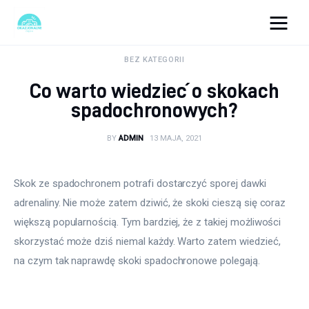
okazjonalne-zdjecia.pl
BEZ KATEGORII
Co warto wiedzieć o skokach
Turystyka
spadochronowych?
Lifestyle
BY
ADMIN
13 MAJA, 2021
Dom i ogród
Skok ze spadochronem potrafi dostarczyć sporej dawki 
Uroda
adrenaliny. Nie może zatem dziwić, że skoki cieszą się coraz 
większą popularnością. Tym bardziej, że z takiej możliwości 
Zdrowie
skorzystać może dziś niemal każdy. Warto zatem wiedzieć, 
na czym tak naprawdę skoki spadochronowe polegają.
Więcej