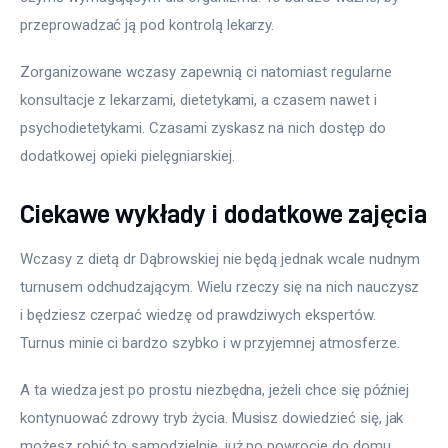
przeprowadzać ją pod kontrolą lekarzy.
Zorganizowane wczasy zapewnią ci natomiast regularne 
konsultacje z lekarzami, dietetykami, a czasem nawet i 
psychodietetykami. Czasami zyskasz na nich dostęp do 
dodatkowej opieki pielęgniarskiej.
Ciekawe wykłady i dodatkowe zajęcia
Wczasy z dietą dr Dąbrowskiej nie będą jednak wcale nudnym 
turnusem odchudzającym. Wielu rzeczy się na nich nauczysz 
i będziesz czerpać wiedzę od prawdziwych ekspertów. 
Turnus minie ci bardzo szybko i w przyjemnej atmosferze.
A ta wiedza jest po prostu niezbędna, jeżeli chce się później 
kontynuować zdrowy tryb życia. Musisz dowiedzieć się, jak 
możesz robić to samodzielnie, już po powrocie do domu.