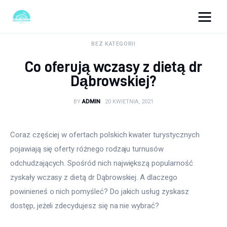
okazjonalne-zdjecia.pl
BEZ KATEGORII
Co oferują wczasy z dietą dr
Turystyka
Dąbrowskiej?
Lifestyle
BY
ADMIN
20 KWIETNIA, 2021
Dom i ogród
Coraz częściej w ofertach polskich kwater turystycznych 
Uroda
pojawiają się oferty różnego rodzaju turnusów 
odchudzających. Spośród nich największą popularność 
Zdrowie
zyskały wczasy z dietą dr Dąbrowskiej. A dlaczego 
powinieneś o nich pomyśleć? Do jakich usług zyskasz 
Więcej
dostęp, jeżeli zdecydujesz się na nie wybrać?