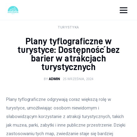
okazjonalne-zdjecia.pl
TURYSTYKA
Plany tyflograficzne w
Turystyka
turystyce: Dostępność bez
barier w atrakcjach
Lifestyle
turystycznych
Dom i ogród
BY
ADMIN
25 WRZEŚNIA, 2024
Uroda
Plany tyflograficzne odgrywają coraz większą rolę w 
Zdrowie
turystyce, umożliwiając osobom niewidomym i 
słabowidzącym korzystanie z atrakcji turystycznych, takich 
Więcej
jak muzea, parki, zabytki i inne publiczne przestrzenie. Dzięki 
zastosowaniu tych map, zwiedzanie staje się bardziej 