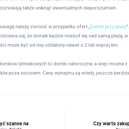
pozwalają także uniknąć ewentualnych nieporozumień.
uwagę należy zwrócić w przypadku ofert „
Domki przy plaży
”
odziewa się, że domek będzie mieścił się nad samą plażą, w
ści może być od niej oddalony nawet o 2 lub więcej km.
omków letniskowych to domki całoroczne, a więc można z 
akże poza sezonem. Ceny wynajmu są wtedy jeszcze bardzie
acja
zyć szanse na
Czy warto zakup