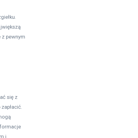
giełku. 
ajwiększą 
je z pewnym 
ć się z 
zapłacić. 
 mogą 
nformacje 
 i 