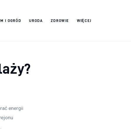
M I OGRÓD
URODA
ZDROWIE
WIĘCEJ
laży?
rać energii 
rejonu 
. 