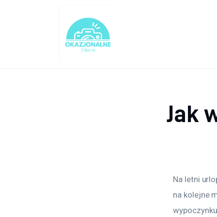
Turystyka
Lifestyle
Dom i ogród
Uroda
Jak 
Zdrowie
Więcej
Na letni ur
na kolejne 
wypoczynku,