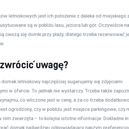
ów letniskowych jest ich położenie z daleka od miejskiego z
usytuowane są w pobliżu lasu, jeziora lub gór. Oczywiście n
ią cieszą się domki przy plaży, dlatego trzeba rezerwować 
e.
 zwrócić uwagę?
domek letniskowy najczęściej sugerujemy się zdjęciami 
mi w ofercie. To jednak nie wystarczy. Trzeba także zapozna
ynajmu, co wliczone jest w cenę, a za co trzeba dodatkowo 
est ogrodzony, czy w pobliżu jest miejsce parkingowe, czy
 nim zwierzęta – to kolejne istotne informacje. Dokładne i
rać domek najbardziej odpowiadający naszym preferencjom