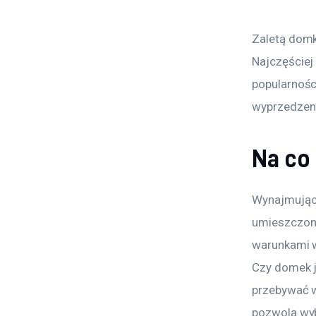
Zaletą domk
Najczęściej 
popularnośc
wyprzedzeni
Na co
Wynajmując 
umieszczony
warunkami w
Czy domek j
przebywać w
pozwolą wyb