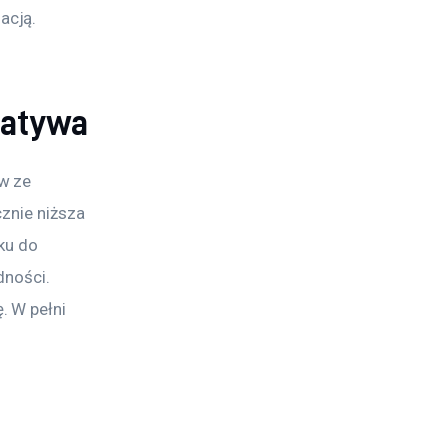
acją.
natywa
w ze 
cznie niższa 
ku do 
dności. 
 W pełni 
 