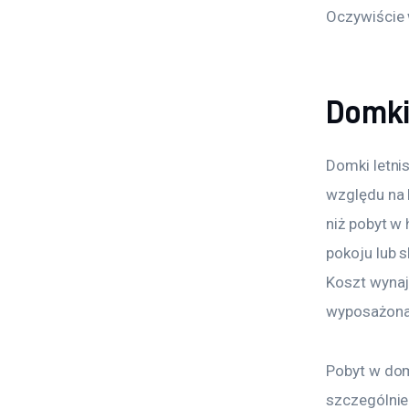
Oczywiście 
Domki
Domki letni
względu na l
niż pobyt w
pokoju lub 
Koszt wynaj
wyposażona 
Pobyt w dom
szczególnie 