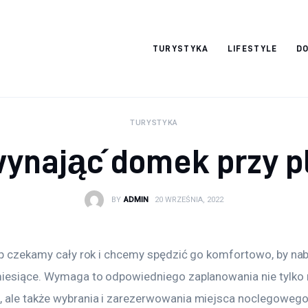
okazjonalne-
TURYSTYKA
LIFESTYLE
DO
zdjecia.pl
TURYSTYKA
wynająć domek przy p
BY
ADMIN
20 WRZEŚNIA, 2022
lop czekamy cały rok i chcemy spędzić go komfortowo, by nab
miesiące. Wymaga to odpowiedniego zaplanowania nie tylko 
 ale także wybrania i zarezerwowania miejsca noclegowego