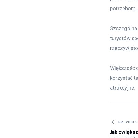
potrzebom, 
Szczególną 
turystów sp
rzeczywisto
Większość d
korzystać t
atrakcyjne.
Nawig
PREVIOUS
Jak zwięks
wpisu