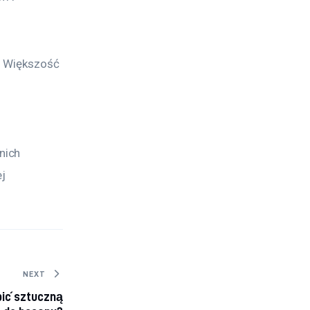
. Większość 
 
nich 
j 
NEXT
ić sztuczną