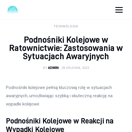
okazjonalne-zdjecia.pl
TECHNOLOGIA
Podnośniki Kolejowe w
Turystyka
Ratownictwie: Zastosowania w
Sytuacjach Awaryjnych
Lifestyle
BY
ADMIN
28 GRUDNIA, 2023
Dom i ogród
Uroda
Podnośniki kolejowe pełnią kluczową rolę w sytuacjach 
awaryjnych, umożliwiając szybką i skuteczną reakcję na 
Zdrowie
wypadki kolejowe.
Więcej
Podnośniki Kolejowe w Reakcji na
Wypadki Kolejowe