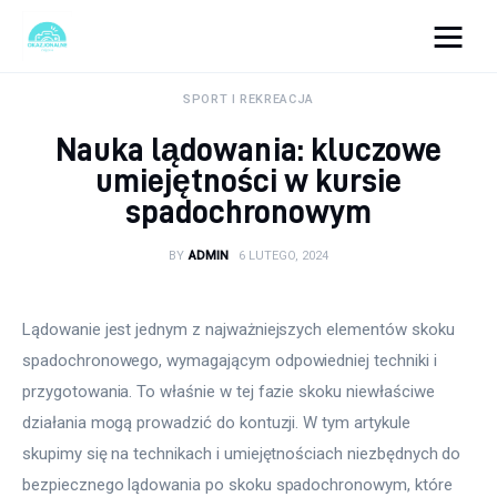
okazjonalne-zdjecia.pl
SPORT I REKREACJA
Nauka lądowania: kluczowe
Turystyka
umiejętności w kursie
spadochronowym
Lifestyle
BY
ADMIN
6 LUTEGO, 2024
Dom i ogród
Uroda
Lądowanie jest jednym z najważniejszych elementów skoku 
spadochronowego, wymagającym odpowiedniej techniki i 
Zdrowie
przygotowania. To właśnie w tej fazie skoku niewłaściwe 
działania mogą prowadzić do kontuzji. W tym artykule 
Więcej
skupimy się na technikach i umiejętnościach niezbędnych do 
bezpiecznego lądowania po skoku spadochronowym, które 