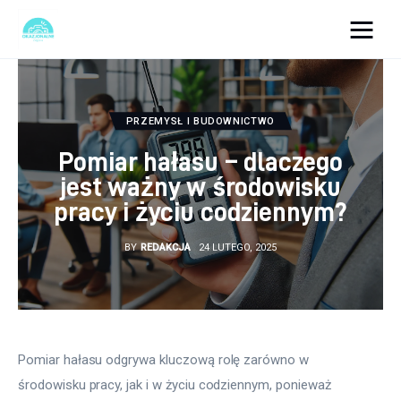
okazjonalne-zdjecia.pl
Turystyka
PRZEMYSŁ I BUDOWNICTWO
Pomiar hałasu – dlaczego
Lifestyle
jest ważny w środowisku
pracy i życiu codziennym?
Dom i ogród
BY
REDAKCJA
24 LUTEGO, 2025
Uroda
Zdrowie
Więcej
Pomiar hałasu odgrywa kluczową rolę zarówno w 
środowisku pracy, jak i w życiu codziennym, ponieważ 