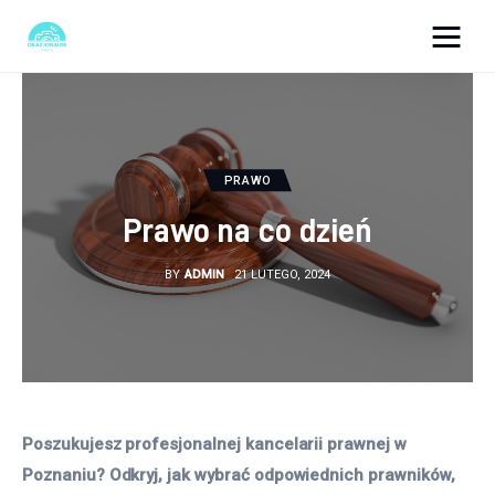
okazjonalne-zdjecia.pl
Turystyka
PRAWO
Lifestyle
Prawo na co dzień
Dom i ogród
BY
ADMIN
21 LUTEGO, 2024
Uroda
Zdrowie
Więcej
Poszukujesz profesjonalnej kancelarii prawnej w 
Poznaniu? Odkryj, jak wybrać odpowiednich prawników, 