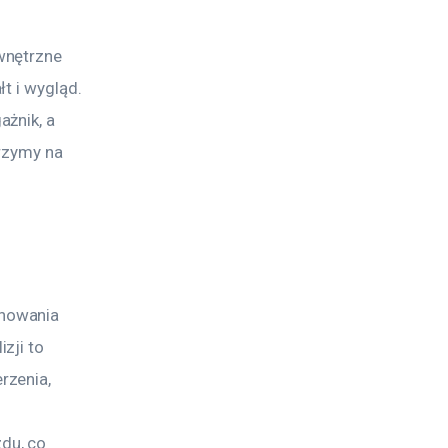
wnętrzne 
t i wygląd. 
żnik, a 
rzymy na 
nowania 
zji to 
zenia, 
du, co 