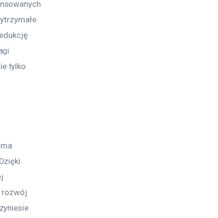
ansowanych 
wytrzymałe 
redukcję 
gi 
e tylko 
 ma 
zięki 
j 
, rozwój 
zyniesie 