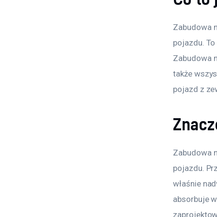
Zabudowa na
pojazdu. To
Zabudowa na
także wszys
pojazd z ze
Znacz
Zabudowa na
pojazdu. Pr
właśnie nad
absorbuje w
zaprojektow