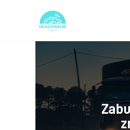
Turystyka
Lifestyle
Dom i ogród
Uroda
Zdrowie
Więcej
Zabu
z