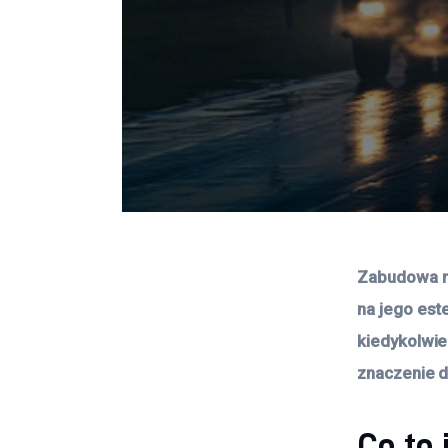
Zabudowa na
na jego est
kiedykolwie
znaczenie d
Co to