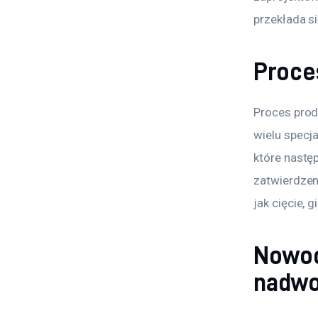
przekłada si
Proce
Proces prod
wielu specj
które nastę
zatwierdzeni
jak cięcie, 
Nowoc
nadwo