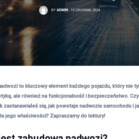
BY
ADMIN
15 GRUDNIA, 2024
dwozi to kluczowy element każdego pojazdu, który nie ty
etykę, ale również na funkcjonalność i bezpieczeństwo. Czy
k zastanawiałeś się, jak powstaje nadwozie samochodu i ja
la jego właściwości? Zapraszamy do lektury!
 jest zabudowa nadwozi?