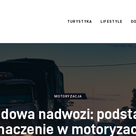
okazjonalne-
TURYSTYKA
LIFESTYLE
DO
zdjecia.pl
MOTORYZACJA
dowa nadwozi: podst
naczenie w motoryzac