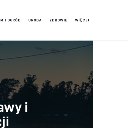
M I OGRÓD
URODA
ZDROWIE
WIĘCEJ
awy i
ji