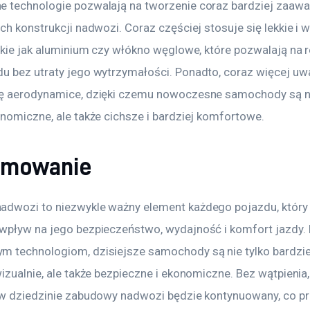
 technologie pozwalają na tworzenie coraz bardziej zaaw
ch konstrukcji nadwozi. Coraz częściej stosuje się lekkie i 
takie jak aluminium czy włókno węglowe, które pozwalają na 
u bez utraty jego wytrzymałości. Ponadto, coraz więcej uwa
ę aerodynamice, dzięki czemu nowoczesne samochody są ni
onomiczne, ale także cichsze i bardziej komfortowe.
umowanie
dwozi to niezwykle ważny element każdego pojazdu, który
wpływ na jego bezpieczeństwo, wydajność i komfort jazdy. D
 technologiom, dzisiejsze samochody są nie tylko bardzie
izualnie, ale także bezpieczne i ekonomiczne. Bez wątpienia
 w dziedzinie zabudowy nadwozi będzie kontynuowany, co pr