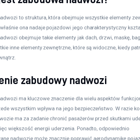
dwozi to struktura, która obejmuje wszystkie elementy ze
 właśnie ona nadaje pojazdowi jego charakterystyczny kształ
dwozi obejmuje takie elementy jak dach, drzwi, maskę, baga
tkie inne elementy zewnętrzne, które są widoczne, kiedy pat
wnątrz.
enie zabudowy nadwozi
dwozi ma kluczowe znaczenie dla wielu aspektów funkcjo
zede wszystkim wpływa na jego bezpieczeństwo. W razie koli
wozie ma za zadanie chronić pasażerów przed skutkami uder
ięc większość energii uderzenia. Ponadto, odpowiednio 
ane nadwozie może znacznie poprawić aerodynamikę pojaz