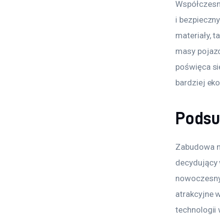
Współczesne
i bezpieczny
materiały, 
masy pojazd
poświęca si
bardziej ek
Pods
Zabudowa na
decydujący 
nowoczesnym
atrakcyjne w
technologii