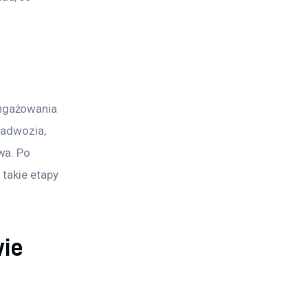
ngażowania 
nadwozia, 
wa. Po 
takie etapy 
wie