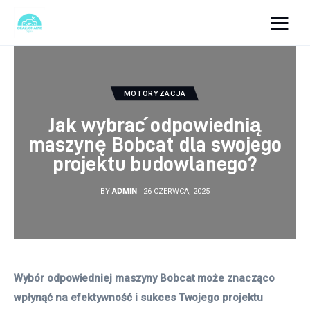
okazjonalne-zdjecia.pl
Turystyka
MOTORYZACJA
Jak wybrać odpowiednią
Lifestyle
maszynę Bobcat dla swojego
projektu budowlanego?
Dom i ogród
BY
ADMIN
26 CZERWCA, 2025
Uroda
Zdrowie
Więcej
Wybór odpowiedniej maszyny Bobcat może znacząco 
wpłynąć na efektywność i sukces Twojego projektu 