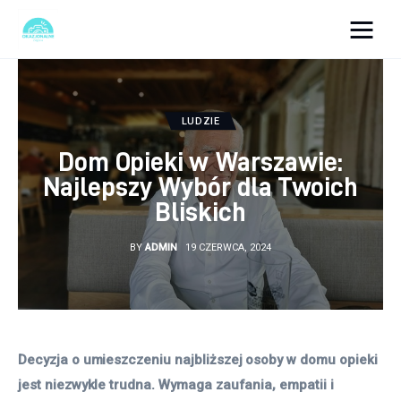
okazjonalne-zdjecia.pl
Turystyka
LUDZIE
Dom Opieki w Warszawie:
Lifestyle
Najlepszy Wybór dla Twoich
Bliskich
Dom i ogród
BY
ADMIN
19 CZERWCA, 2024
Uroda
Zdrowie
Więcej
Decyzja o umieszczeniu najbliższej osoby w domu opieki 
jest niezwykle trudna. Wymaga zaufania, empatii i 