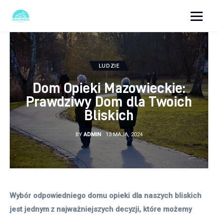
okazjonalne-zdjecia.pl
Turystyka
LUDZIE
Dom Opieki Mazowieckie:
Lifestyle
Prawdziwy Dom dla Twoich
Bliskich
Dom i ogród
BY
ADMIN
13 MAJA, 2024
Uroda
Zdrowie
Więcej
Wybór odpowiedniego domu opieki dla naszych bliskich 
jest jednym z najważniejszych decyzji, które możemy 