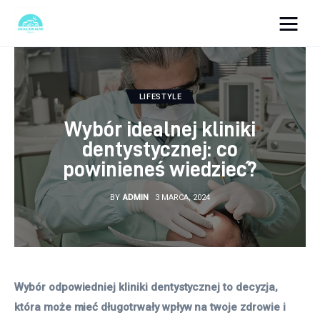
okazjonalne-zdjecia.pl
Turystyka
LIFESTYLE
Wybór idealnej kliniki
Lifestyle
dentystycznej: co
powinieneś wiedzieć?
Dom i ogród
BY
ADMIN
3 MARCA, 2024
Uroda
Zdrowie
Więcej
Wybór odpowiedniej kliniki dentystycznej to decyzja, 
która może mieć długotrwały wpływ na twoje zdrowie i 