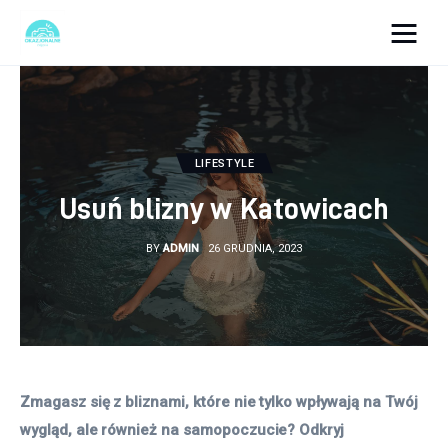
okazjonalne-zdjecia.pl
Turystyka
LIFESTYLE
Lifestyle
Usuń blizny w Katowicach
Dom i ogród
BY
ADMIN
26 GRUDNIA, 2023
Uroda
Zdrowie
Więcej
Zmagasz się z bliznami, które nie tylko wpływają na Twój 
wygląd, ale również na samopoczucie? Odkryj 