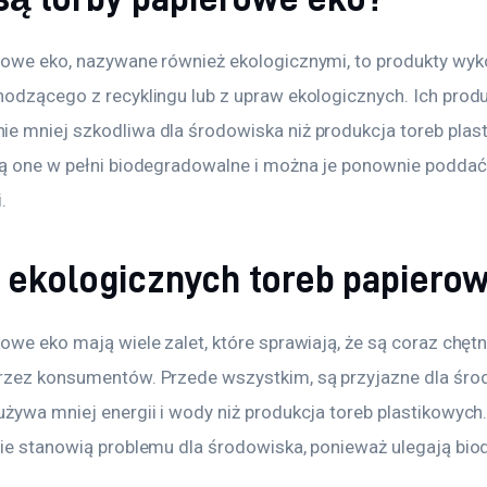
rowe eko, nazywane również ekologicznymi, to produkty wyk
hodzącego z recyklingu lub z upraw ekologicznych. Ich produ
e mniej szkodliwa dla środowiska niż produkcja toreb plast
są one w pełni biodegradowalne i można je ponownie poddać
.
y ekologicznych toreb papiero
owe eko mają wiele zalet, które sprawiają, że są coraz chętni
rzez konsumentów. Przede wszystkim, są przyjazne dla środ
żywa mniej energii i wody niż produkcja toreb plastikowych.
nie stanowią problemu dla środowiska, ponieważ ulegają bio