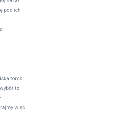
ej na co 
ę pod ich 
o 
iska toreb 
 wybór to 
. 
erajmy więc 