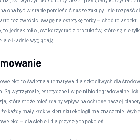
tna jest wytrzymałość torby. Jeżeli planujemy korzystać z ni
na ona być w stanie pomieścić nasze zakupy i nie rozpaść si
arto też zwrócić uwagę na estetykę torby – choć to aspekt 
 to jednak miło jest korzystać z produktów, które są nie tylk
, ale i ładnie wyglądają.
umowanie
rowe eko to świetna alternatywa dla szkodliwych dla środow
h. Są wytrzymałe, estetyczne i w pełni biodegradowalne. Ich
zja, która może mieć realny wpływ na ochronę naszej planety
 że każdy mały krok w kierunku ekologii ma znaczenie. Wybi
owe eko – dla siebie i dla przyszłych pokoleń.