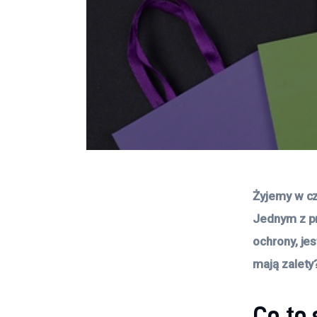
Żyjemy w cz
Jednym z pr
ochrony, je
mają zalety
Co to