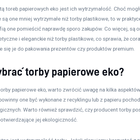
etą toreb papierowych eko jest ich wytrzymałość. Choć mogł
 są one mniej wytrzymałe niż torby plastikowe, to w praktyc
rafią one pomieścić naprawdę sporo zakupów. Co więcej, są o
etyczne i eleganckie niż torby plastikowe, co sprawia, że cor
e się je do pakowania prezentów czy produktów premium.
ybrać torby papierowe eko?
torby papierowe eko, warto zwrócić uwagę na kilka aspektów
powinny one być wykonane z recyklingu lub z papieru pocho
gicznych. Warto również sprawdzić, czy producent torby po
potwierdzające jej ekologiczność.