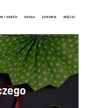
M I OGRÓD
URODA
ZDROWIE
WIĘCEJ
czego