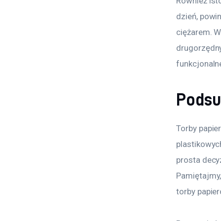
Również isto
dzień, powin
ciężarem. W
drugorzędny,
funkcjonalne
Pods
Torby papie
plastikowyc
prosta decy
Pamiętajmy,
torby papier