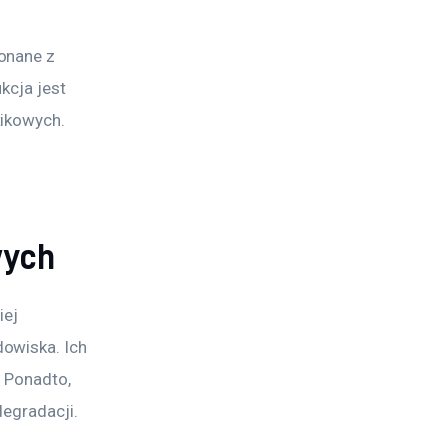
onane z 
kcja jest 
ikowych. 
 
wych
ej 
owiska. Ich 
 Ponadto, 
degradacji.