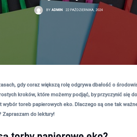
BY
ADMIN
22 PAŹDZIERNIKA, 2024
asach, gdy coraz większą rolę odgrywa dbałość o środowis
ostych kroków, które możemy podjąć, by przyczynić się do
st wybór toreb papierowych eko. Dlaczego są one tak ważne 
? Zapraszam do lektury!
 są torby papierowe eko?