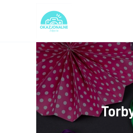
Turystyka
Lifestyle
Dom i ogród
Uroda
Zdrowie
Więcej
Torb