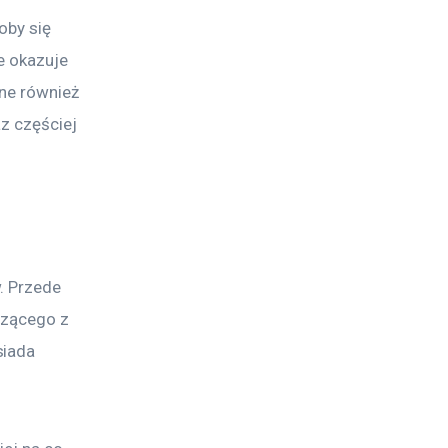
oby się 
e okazuje 
ne również 
az częściej 
. Przede 
dzącego z 
siada 