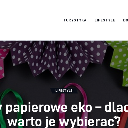
okazjonalne-
TURYSTYKA
LIFESTYLE
DO
zdjecia.pl
LIFESTYLE
y papierowe eko – dla
warto je wybierać?