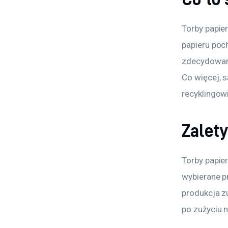
Torby papie
papieru poc
zdecydowani
Co więcej, 
recyklingowi
Zalet
Torby papier
wybierane p
produkcja zu
po zużyciu 