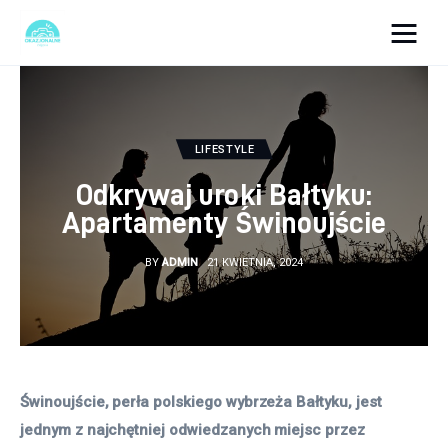
okazjonalne-zdjecia.pl
Turystyka
LIFESTYLE
Lifestyle
Odkrywaj uroki Bałtyku:
Apartamenty Świnoujście
Dom i ogród
BY
ADMIN
21 KWIETNIA, 2024
Uroda
Zdrowie
Więcej
Świnoujście, perła polskiego wybrzeża Bałtyku, jest 
jednym z najchętniej odwiedzanych miejsc przez 