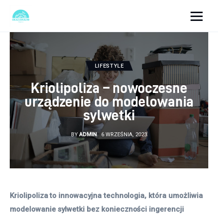
okazjonalne-zdjecia.pl
Turystyka
LIFESTYLE
Kriolipoliza – nowoczesne
Lifestyle
urządzenie do modelowania
sylwetki
Dom i ogród
BY
ADMIN
6 WRZEŚNIA, 2023
Uroda
Zdrowie
Więcej
Kriolipoliza to innowacyjna technologia, która umożliwia 
modelowanie sylwetki bez konieczności ingerencji 