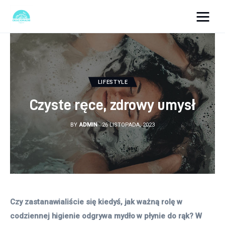
okazjonalne-zdjecia.pl
Turystyka
LIFESTYLE
Lifestyle
Czyste ręce, zdrowy umysł
Dom i ogród
BY
ADMIN
26 LISTOPADA, 2023
Uroda
Zdrowie
Więcej
Czy zastanawialiście się kiedyś, jak ważną rolę w 
codziennej higienie odgrywa mydło w płynie do rąk? W 