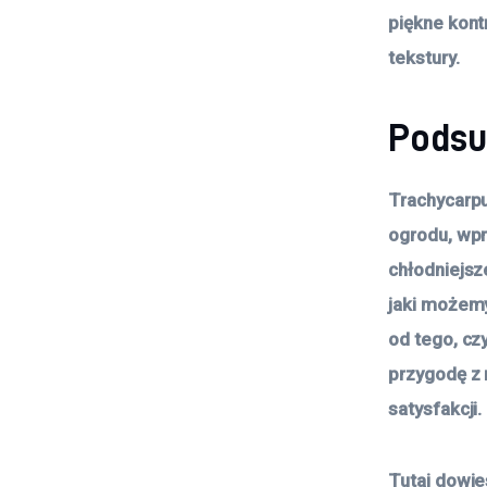
piękne kont
tekstury.
Pods
Trachycarpu
ogrodu, wpr
chłodniejsze
jaki możemy
od tego, cz
przygodę z 
satysfakcji.
Tutaj dowie