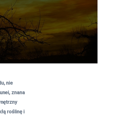
, nie 
nei, znana 
nętrzny 
ą roślinę i 