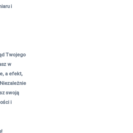
aru i
ląd Twojego
asz w
e, a efekt,
Niezależnie
sz swoją
ości i
e!