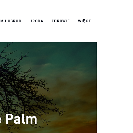
M I OGRÓD
URODA
ZDROWIE
WIĘCEJ
e Palm