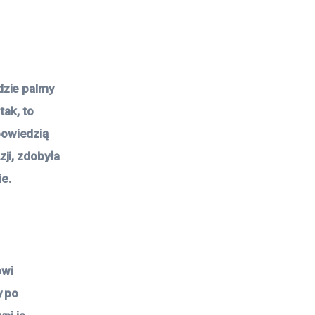
dzie palmy
tak, to
powiedzią
ji, zdobyła
ie.
owi
y po