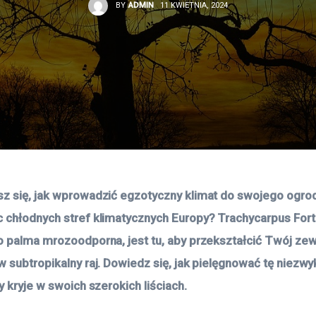
BY
ADMIN
11 KWIETNIA, 2024
z się, jak wprowadzić egzotyczny klimat do swojego ogrodu
 chłodnych stref klimatycznych Europy? Trachycarpus Fortu
o palma mrozoodporna, jest tu, aby przekształcić Twój zew
 subtropikalny raj. Dowiedz się, jak pielęgnować tę niezwykł
y kryje w swoich szerokich liściach.