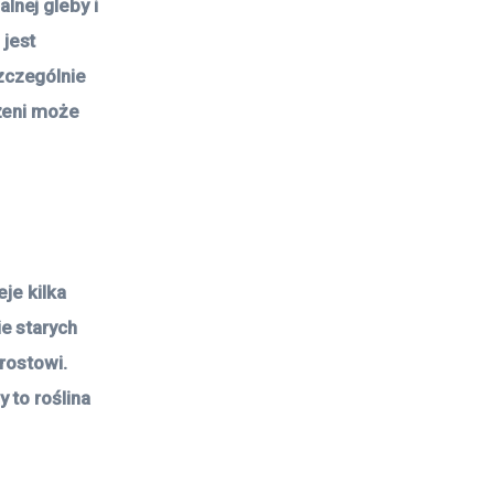
lnej gleby i
jest
zczególnie
rzeni może
je kilka
e starych
rostowi.
 to roślina