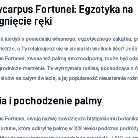
ycarpus Fortunei: Egzotyka na
gnięcie ręki
ś kiedyś o posiadaniu własnego, egzotycznego zakątka, g
etrze, a Ty relaksujesz się w cieniu ich wielkich liści? Jeśli 
us Fortunei, zwana też palmą mrozoodporną, może być od
rodnicze marzenia. Ta wytrzymała roślina, pochodząca z Az
ników na całym świecie, a jej popularność nieustannie rośn
ia i pochodzenie palmy
s Fortunei, swoją nazwę zawdzięcza brytyjskiemu botanik
ortune, który odkrył tę palmę w XIX wieku podczas podróż