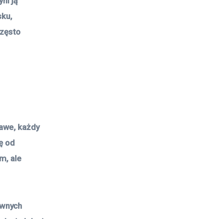
ni ją
ku,
często
kawe, każdy
ię od
m, ale
ewnych