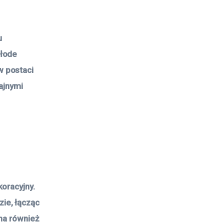
u
młode
w postaci
rajnymi
oracyjny.
ie, łącząc
ona również