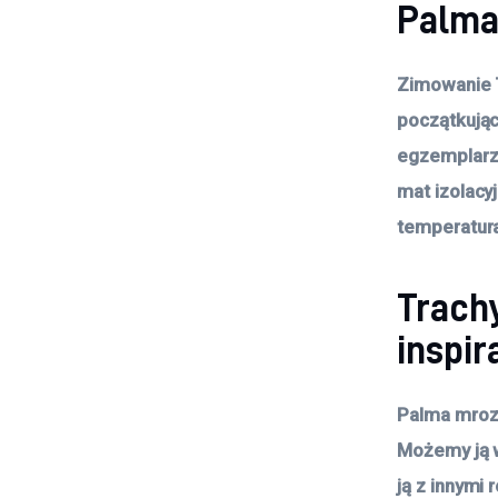
Palma 
Zimowanie T
początkując
egzemplarze
mat izolacy
temperatur
Trach
inspir
Palma mrozo
Możemy ją w
ją z innymi