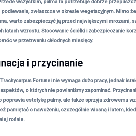
rzede wszystkim, palma ta potrzebuje dobrze przepuszcza
 podlewania, zwłaszcza w okresie wegetacyjnym. Mimo że 
a, warto zabezpieczyć ją przed największymi mrozami, s
h latach wzrostu. Stosowanie ściółki i zabezpieczanie ko
omóc w przetrwaniu chłodnych miesięcy.
nacja i przycinanie
 Trachycarpus Fortunei nie wymaga dużo pracy, jednak istnie
aspektów, o których nie powinniśmy zapominać. Przycinani
ylko poprawia estetykę palmy, ale także sprzyja zdrowemu wz
eż pamiętać o nawożeniu, szczególnie wiosną i latem, kiedy
iej rośnie.