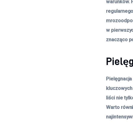
warunków. P
regularnego
mrozoodporn
w pierwszyc
znacząco p
Pielęg
Pielęgnacja
kluczowych 
liści nie t
Warto równi
najintensywn