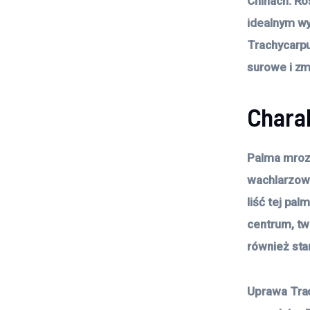
Chinach. Ro
idealnym w
Trachycarpu
surowe i zm
Chara
Palma mrozo
wachlarzowy
liść tej pal
centrum, tw
również sta
Uprawa Trac