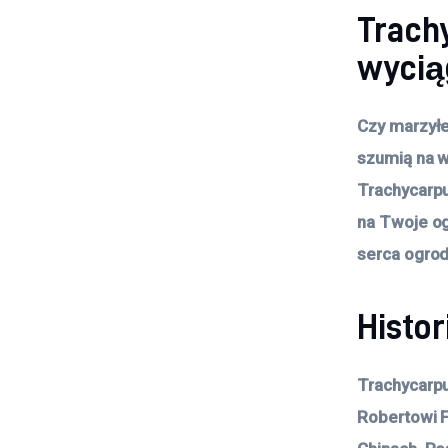
Trach
wycią
Czy marzyłe
szumią na wi
Trachycarp
na Twoje og
serca ogrod
Histor
Trachycarpu
Robertowi F