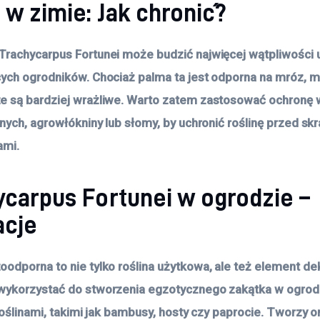
w zimie: Jak chronić?
rachycarpus Fortunei może budzić najwięcej wątpliwości 
ych ogrodników. Chociaż palma ta jest odporna na mróz, 
 są bardziej wrażliwe. Warto zatem zastosować ochronę 
jnych, agrowłókniny lub słomy, by uchronić roślinę przed sk
ami.
ycarpus Fortunei w ogrodzie –
acje
odporna to nie tylko roślina użytkowa, ale też element dek
ykorzystać do stworzenia egzotycznego zakątka w ogrodz
 roślinami, takimi jak bambusy, hosty czy paprocie. Tworzy 