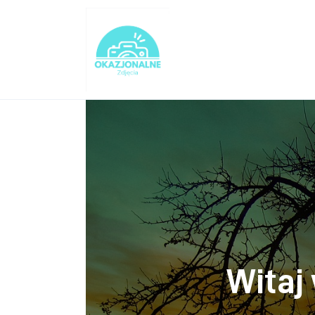
Turystyka
Lifestyle
Dom i ogród
Uroda
Zdrowie
Więcej
Witaj