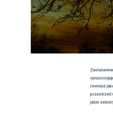
Zastanawias
opuszczając
również jak
przestrzeń w
jakie sekret