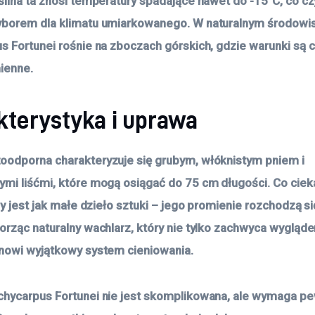
ślina ta znosi temperatury spadające nawet do -15°C, co czy
yborem dla klimatu umiarkowanego. W naturalnym środowis
s Fortunei rośnie na zboczach górskich, gdzie warunki są 
ienne.
kterystyka i uprawa
odporna charakteryzuje się grubym, włóknistym pniem i
mi liśćmi, które mogą osiągać do 75 cm długości. Co cie
my jest jak małe dzieło sztuki – jego promienie rozchodzą s
orząc naturalny wachlarz, który nie tylko zachwyca wygląde
nowi wyjątkowy system cieniowania.
hycarpus Fortunei nie jest skomplikowana, ale wymaga p