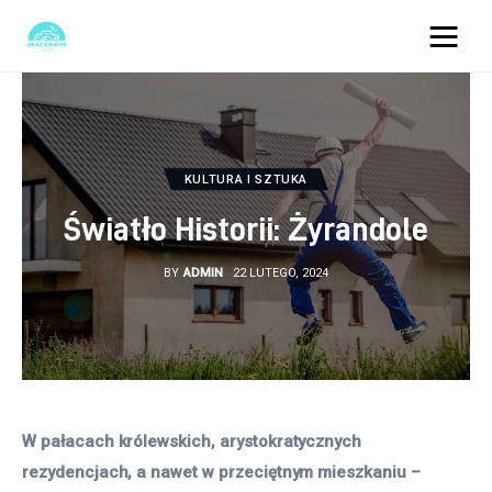
okazjonalne-zdjecia.pl
Turystyka
KULTURA I SZTUKA
Lifestyle
Światło Historii: Żyrandole
Dom i ogród
BY
ADMIN
22 LUTEGO, 2024
Uroda
Zdrowie
Więcej
W pałacach królewskich, arystokratycznych 
rezydencjach, a nawet w przeciętnym mieszkaniu – 