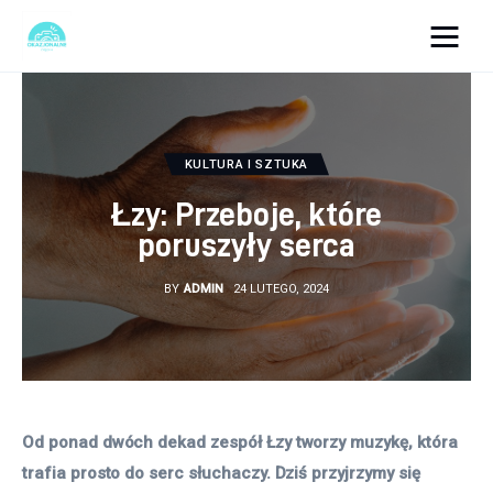
okazjonalne-zdjecia.pl
Turystyka
KULTURA I SZTUKA
Lifestyle
Łzy: Przeboje, które
poruszyły serca
Dom i ogród
BY
ADMIN
24 LUTEGO, 2024
Uroda
Zdrowie
Więcej
Od ponad dwóch dekad zespół Łzy tworzy muzykę, która 
trafia prosto do serc słuchaczy. Dziś przyjrzymy się 