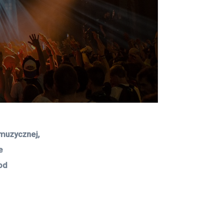
muzycznej, 
e 
od 