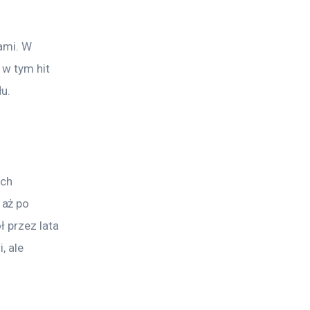
ami. W 
 w tym hit 
u.
ch 
aż po 
ł przez lata 
, ale 