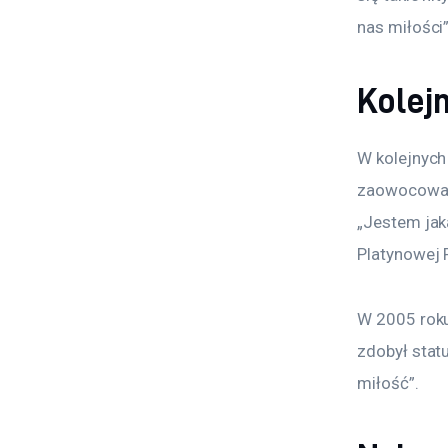
nas miłości”
Kolejn
W kolejnych
zaowocowało
„Jestem jaka
Platynowej P
W 2005 roku
zdobył statu
miłość”.