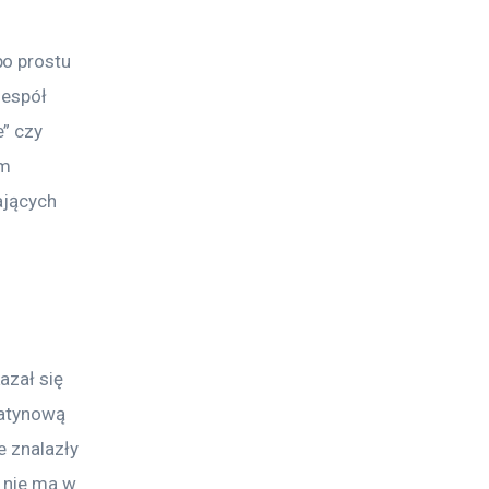
o prostu 
zespół 
” czy 
m 
ających 
azał się 
latynową 
 znalazły 
y nie ma w 