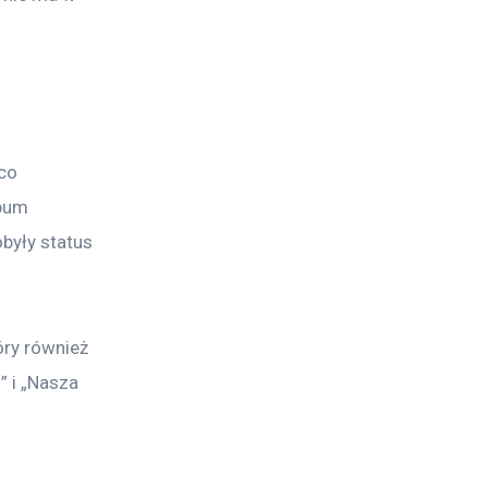
co 
bum 
obyły status 
óry również 
” i „Nasza 