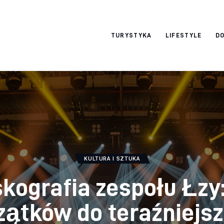
okazjonalne-
TURYSTYKA
LIFESTYLE
DO
zdjecia.pl
KULTURA I SZTUKA
kografia zespołu Łzy
zątków do teraźniejsz