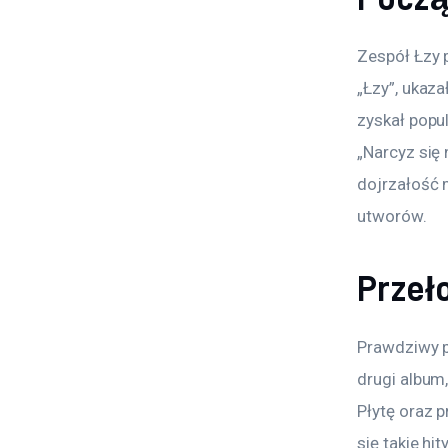
Zespół Łzy 
„Łzy”, ukaza
zyskał popu
„Narcyz się
dojrzałość 
utworów.
Przeł
Prawdziwy p
drugi album
Płytę oraz 
się takie hi