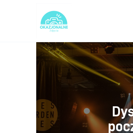
Turystyka
Lifestyle
Dom i ogród
Uroda
Zdrowie
Więcej
Dys
poc