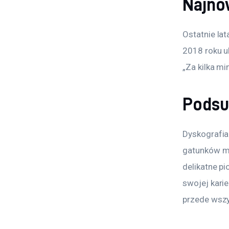
Najno
Ostatnie la
2018 roku uk
„Za kilka m
Pods
Dyskografia
gatunków mu
delikatne pi
swojej karie
przede wszy