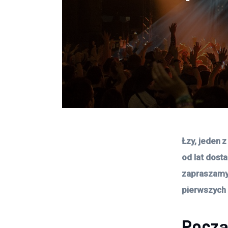
Łzy, jeden 
od lat dost
zapraszamy 
pierwszych
Począt