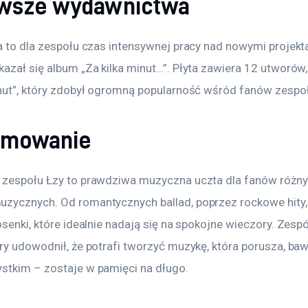
wsze wydawnictwa
ta to dla zespołu czas intensywnej pracy nad nowymi projekt
azał się album „Za kilka minut…”. Płyta zawiera 12 utworów,
inut”, który zdobył ogromną popularność wśród fanów zespoł
umowanie
 zespołu Łzy to prawdziwa muzyczna uczta dla fanów różny
zycznych. Od romantycznych ballad, poprzez rockowe hity, 
osenki, które idealnie nadają się na spokojne wieczory. Zespó
ry udowodnił, że potrafi tworzyć muzykę, która porusza, bawi
stkim – zostaje w pamięci na długo.