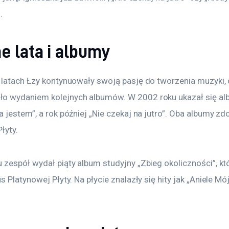
.
e lata i albumy
 latach Łzy kontynuowały swoją pasję do tworzenia muzyki, 
 wydaniem kolejnych albumów. W 2002 roku ukazał się al
 jestem”, a rok później „Nie czekaj na jutro”. Oba albumy zd
łyty.
 zespół wydał piąty album studyjny „Zbieg okoliczności”, kt
s Platynowej Płyty. Na płycie znalazły się hity jak „Aniele Mój