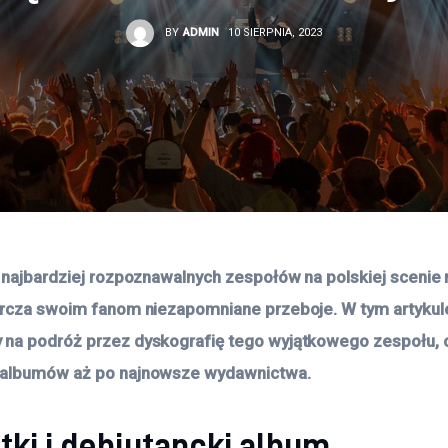
BY
ADMIN
10 SIERPNIA, 2023
z najbardziej rozpoznawalnych zespołów na polskiej scenie 
arcza swoim fanom niezapomniane przeboje. W tym artykul
na podróż przez dyskografię tego wyjątkowego zespołu, 
 albumów aż po najnowsze wydawnictwa.
ki i debiutancki album