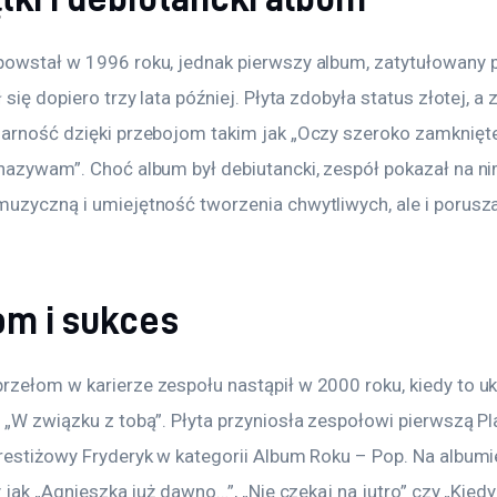
powstał w 1996 roku, jednak pierwszy album, zatytułowany p
ł się dopiero trzy lata później. Płyta zdobyła status złotej, a 
larność dzięki przebojom takim jak „Oczy szeroko zamknięte
 nazywam”. Choć album był debiutancki, zespół pokazał na ni
muzyczną i umiejętność tworzenia chwytliwych, ale i porusz
om i sukces
rzełom w karierze zespołu nastąpił w 2000 roku, kiedy to uk
, „W związku z tobą”. Płyta przyniosła zespołowi pierwszą P
prestiżowy Fryderyk w kategorii Album Roku – Pop. Na albumie
ty jak „Agnieszka już dawno…”, „Nie czekaj na jutro” czy „Kied