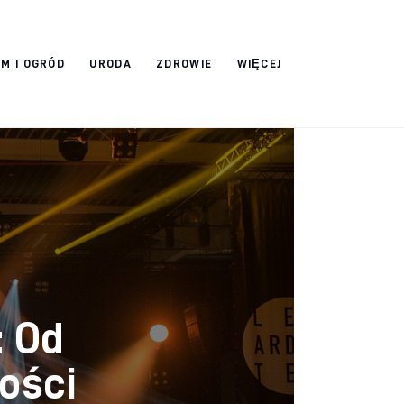
M I OGRÓD
URODA
ZDROWIE
WIĘCEJ
: Od
ości