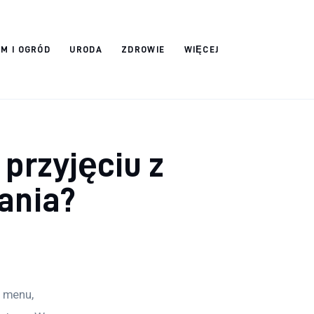
M I OGRÓD
URODA
ZDROWIE
WIĘCEJ
przyjęciu z
ania?
 menu, 