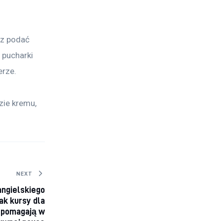
sz podać 
 pucharki 
erze.
zie kremu, 
NEXT
angielskiego
jak kursy dla
 pomagają w