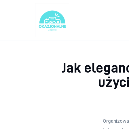
Turystyka
Lifestyle
Dom i ogród
Uroda
Jak elegan
Zdrowie
użyc
Więcej
Organizowan