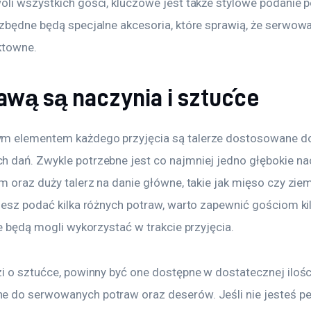
oli wszystkich gości, kluczowe jest także stylowe podanie p
ezbędne będą specjalne akcesoria, które sprawią, że serwowa
ktowne.
awą są naczynia i sztućce
m elementem każdego przyjęcia są talerze dostosowane d
 dań. Zwykle potrzebne jest co najmniej jedno głębokie nac
m oraz duży talerz na danie główne, takie jak mięso czy ziem
ujesz podać kilka różnych potraw, warto zapewnić gościom ki
re będą mogli wykorzystać w trakcie przyjęcia.
i o sztućce, powinny być one dostępne w dostatecznej ilości
 do serwowanych potraw oraz deserów. Jeśli nie jesteś pew