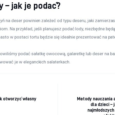
 – jak je podać?
yń na deser powinien zależeć od typu deseru, jaki zamierza
om. Na przykład, jeśli planujesz podać lody, niezbędne będą
asto w postaci tortu będzie się idealnie prezentować na pat
nowiliśmy podać sałatkę owocową, galaretkę lub deser na ba
wować je w eleganckich salaterkach.
acja
ak otworzyć własny
Metody nauczania 
dla dzieci – 
najmłodszych