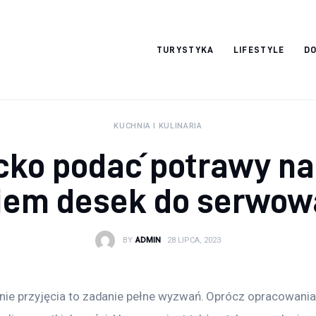
okazjonalne-
TURYSTYKA
LIFESTYLE
DO
zdjecia.pl
KUCHNIA I KULINARIA
cko podać potrawy na 
iem desek do serwow
BY
ADMIN
28 LIPCA, 2023
ie przyjęcia to zadanie pełne wyzwań. Oprócz opracowania