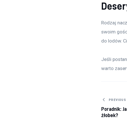
Desery
Rodzaj nacz
swoim gości
do lodów. Ci
Jeśli posta
warto zaser
Nawig
PREVIOUS
Poradnik: J
wpisu
żłobek?