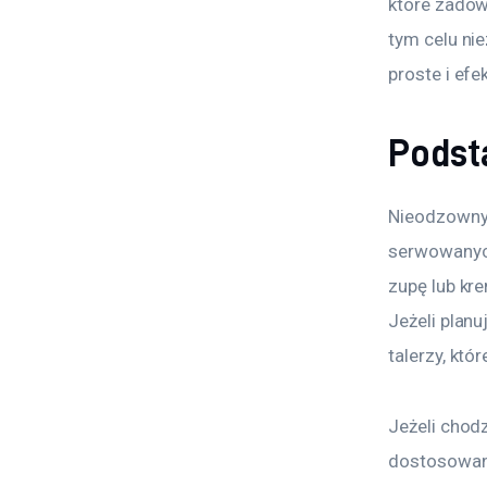
które zadow
tym celu ni
proste i efe
Podst
Nieodzowny
serwowanych
zupę lub kre
Jeżeli plan
talerzy, któ
Jeżeli chodz
dostosowane