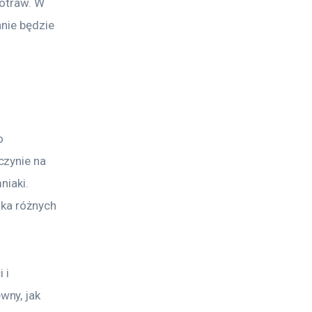
otraw. W 
nie będzie 
o 
zynie na 
niaki. 
lka różnych 
 i 
ny, jak 