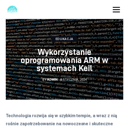
okazjonalne-zdjecia.pl
Turystyka
EDUKACJA
Wykorzystanie
Lifestyle
oprogramowania ARM w
systemach Keil
Dom i ogród
BY
ADMIN
8 STYCZNIA, 2024
Uroda
Zdrowie
Więcej
Technologia rozwija się w szybkim tempie, a wraz z nią 
rośnie zapotrzebowanie na nowoczesne i skuteczne 