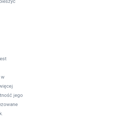
pieszyć 
est 
 w 
więcej 
tność jego 
ryzowane 
k.