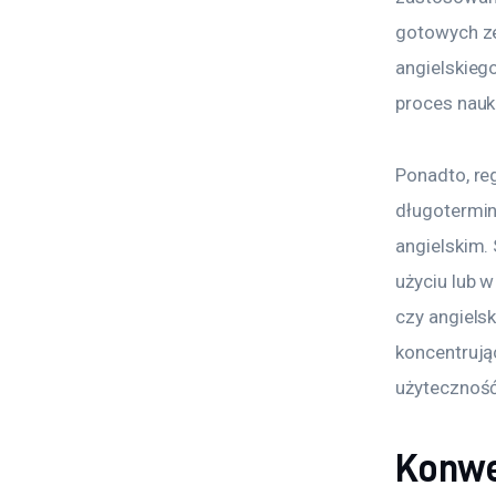
gotowych ze
angielskiego
proces nauki
Ponadto, re
długotermin
angielskim. 
użyciu lub 
czy angielsk
koncentrując
użyteczność
Konwe