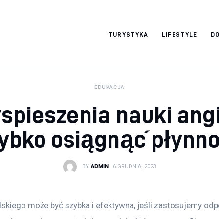
okazjonalne-
TURYSTYKA
LIFESTYLE
DO
zdjecia.pl
EDUKACJA
yspieszenia nauki angi
ybko osiągnąć płynn
BY
ADMIN
6 GRUDNIA, 2023
lskiego może być szybka i efektywna, jeśli zastosujemy odp