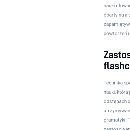
nauki słown
oparty na a
zapamiętywa
powtórzeń i
Zastos
flash
Technika sp
nauki, któr
odstępach cz
utrzymywane
gramatyki. 
zastosowani