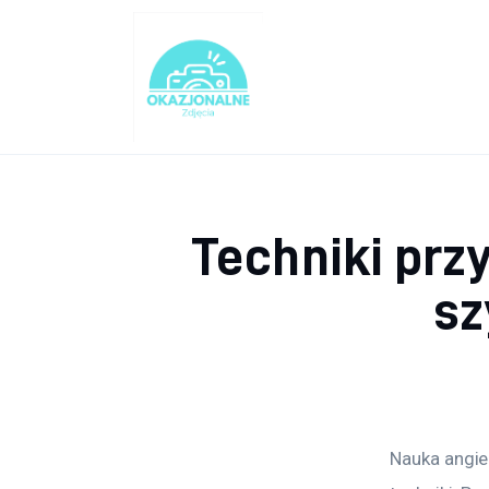
Turystyka
Lifestyle
Dom i ogród
Uroda
Techniki prz
Zdrowie
sz
Więcej
Nauka angie