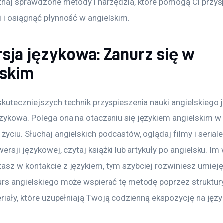
oznaj sprawdzone metody i narzędzia, które pomogą Ci przys
i i osiągnąć płynność w angielskim.
sja językowa: Zanurz się w
lskim
kuteczniejszych technik przyspieszenia nauki angielskiego j
zykowa. Polega ona na otaczaniu się językiem angielskim w 
yciu. Słuchaj angielskich podcastów, oglądaj filmy i seriale
wersji językowej, czytaj książki lub artykuły po angielsku. Im 
asz w kontakcie z językiem, tym szybciej rozwiniesz umieję
urs angielskiego może wspierać tę metodę poprzez struktu
eriały, które uzupełniają Twoją codzienną ekspozycję na języ