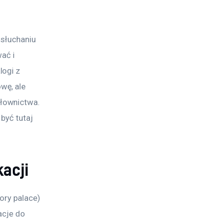
słuchaniu 
ać i 
ogi z 
wę, ale 
łownictwa. 
być tutaj 
acji
ory palace) 
acje do 