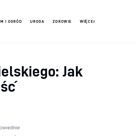
M I OGRÓD
URODA
ZDROWIE
WIĘCEJ
elskiego: Jak
ość
owiednie 