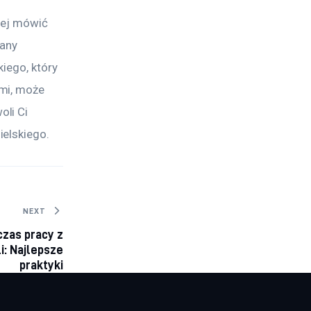
cej mówić 
any 
iego, który 
mi, może 
li Ci 
ielskiego.
NEXT
zas pracy z
i: Najlepsze
praktyki