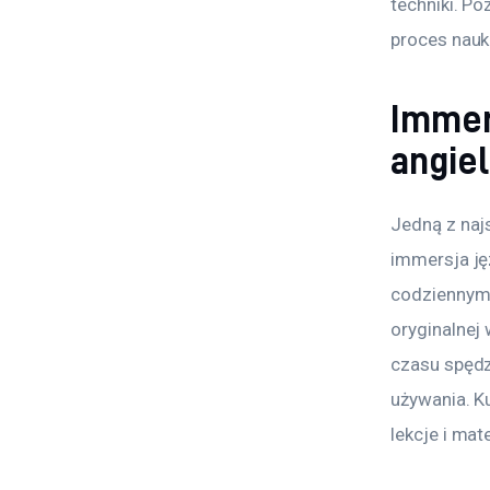
techniki. P
proces nauk
Immer
angie
Jedną z najs
immersja ję
codziennym ż
oryginalnej 
czasu spędz
używania. K
lekcje i mat