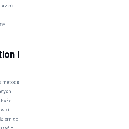
tórzeń 
my 
ion i
a metoda 
anych 
dłużej 
wa i 
dziem do 
stać z 