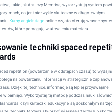
ictwa, takie jak Anki czy Memrise, wykorzystują system pow
lgorytmach, co jest niezwykle skuteczne w długotrwałym 
niu. 
Kursy angielskiego
 online często oferują własne syste
 testów, które pomagają w utrwaleniu materiału.
owanie techniki spaced repetit
cards
aced repetition (powtarzanie w odstępach czasu) to wydajn
a polega na powtarzaniu informacji w strategicznie zaplanow
asu. Dzięki tej technice, informacje są lepiej przyswajane i 
 w pamięci. Wykorzystaj tę metodę podczas nauki słownict
Flashcards, czyli karteczki edukacyjne, są doskonałym narzę
a tej techniki. Możesz stworzyć własne karteczki lub skorzy