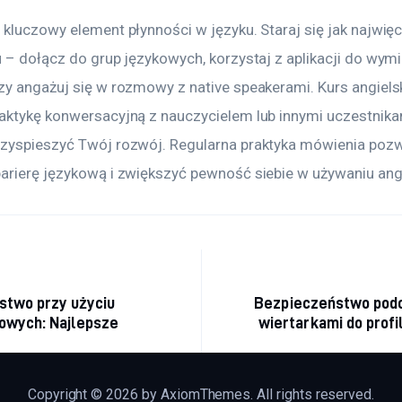
 kluczowy element płynności w języku. Staraj się jak najwię
 – dołącz do grup językowych, korzystaj z aplikacji do wymi
zy angażuj się w rozmowy z native speakerami. Kurs angielsk
aktykę konwersacyjną z nauczycielem lub innymi uczestnika
zyspieszyć Twój rozwój. Regularna praktyka mówienia pozwo
arierę językową i zwiększyć pewność siebie w używaniu ang
acja
stwo przy użyciu
Bezpieczeństwo podc
sowych: Najlepsze
wiertarkami do profil
Copyright © 2026 by AxiomThemes. All rights reserved.