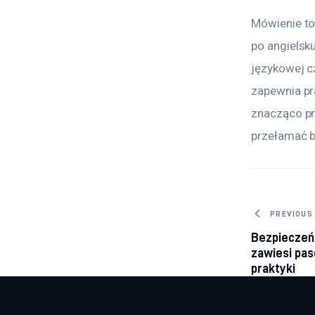
Mówienie to
po angielsku
językowej c
zapewnia pr
znacząco pr
przełamać b
Nawig
PREVIOUS
Bezpieczeń
wpisu
zawiesi pa
praktyki