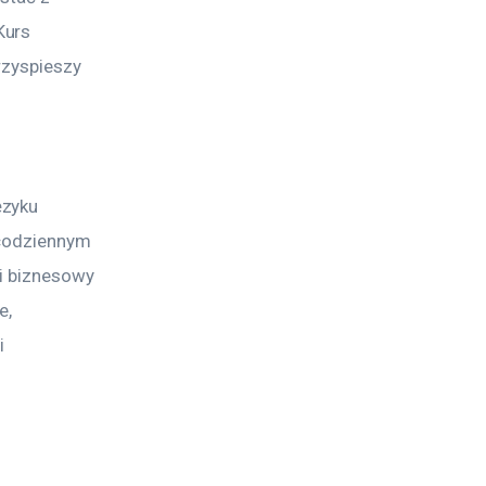
Kurs 
rzyspieszy 
zyku 
 codziennym 
i biznesowy 
e, 
i 