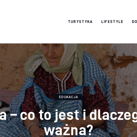
okazjonalne-
TURYSTYKA
LIFESTYLE
DO
zdjecia.pl
EDUKACJA
 – co to jest i dlacze
ważna?