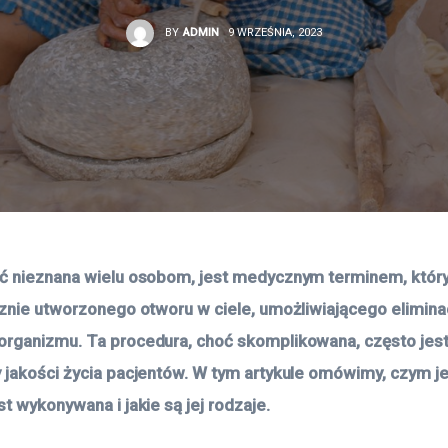
BY
ADMIN
9 WRZEŚNIA, 2023
ć nieznana wielu osobom, jest medycznym terminem, który 
cznie utworzonego otworu w ciele, umożliwiającego eliminac
rganizmu. Ta procedura, choć skomplikowana, często jest
 jakości życia pacjentów. W tym artykule omówimy, czym je
t wykonywana i jakie są jej rodzaje.