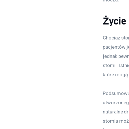
Życie
Chociaż sto
pacjentów j
jednak pewn
stomii. Istn
które mogą 
Podsumowują
utworzonego
naturalne d
stomia moż