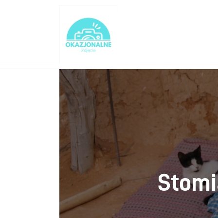
Turystyka
Lifestyle
Dom i ogród
Uroda
Zdrowie
Więcej
Stomia