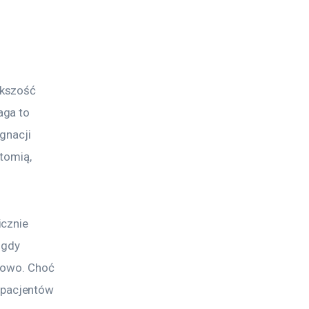
kszość 
ga to 
gnacji 
tomią, 
cznie 
 gdy 
łowo. Choć 
pacjentów 