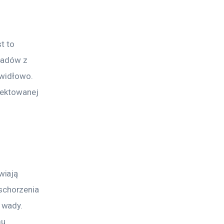
t to 
padów z 
widłowo. 
jektowanej 
wiają 
chorzenia 
 wady. 
u 