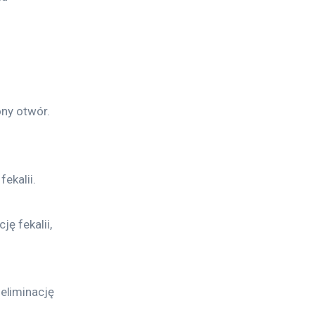
ny otwór. 
ekalii.
ę fekalii, 
eliminację 