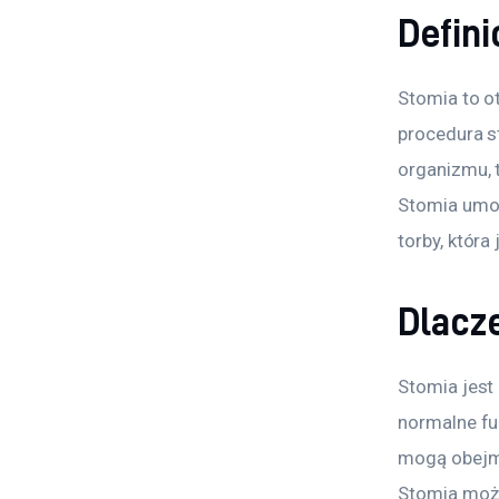
Defini
Stomia to ot
procedura s
organizmu, 
Stomia umoż
torby, która
Dlacz
Stomia jest
normalne f
mogą obejmo
Stomia może