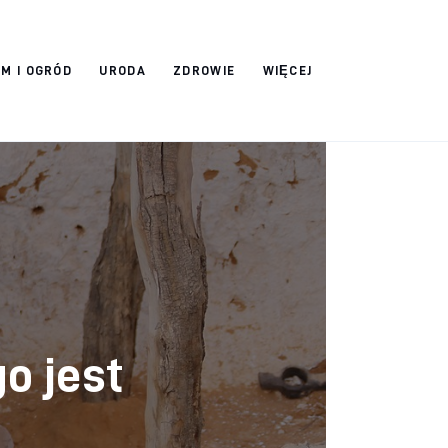
M I OGRÓD
URODA
ZDROWIE
WIĘCEJ
go jest