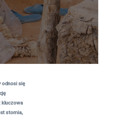
odnosi się 
ję 
 kluczowa 
st stomia, 