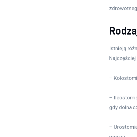
zdrowotnego
Rodza
Istnieją róż
Najczęściej
– Kolostomia
– Ileostomia
gdy dolna c
– Urostomia
moczu.