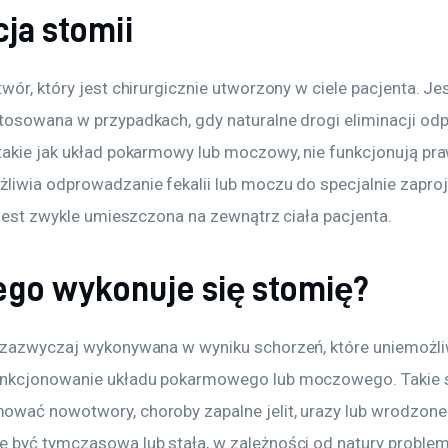
cja stomii
wór, który jest chirurgicznie utworzony w ciele pacjenta. Jes
tosowana w przypadkach, gdy naturalne drogi eliminacji od
takie jak układ pokarmowy lub moczowy, nie funkcjonują pra
liwia odprowadzanie fekalii lub moczu do specjalnie zapro
 jest zwykle umieszczona na zewnątrz ciała pacjenta.
ego wykonuje się stomię?
 zazwyczaj wykonywana w wyniku schorzeń, które uniemożli
unkcjonowanie układu pokarmowego lub moczowego. Takie s
wać nowotwory, choroby zapalne jelit, urazy lub wrodzone
 być tymczasowa lub stała, w zależności od natury problem