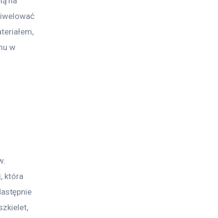
ą na 
niwelować 
teriałem, 
mu w 
w. 
 która 
astępnie 
zkielet, 