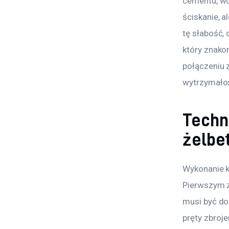
cementu, wo
ściskanie, a
tę słabość, 
który znako
połączeniu 
wytrzymało
Techn
żelbe
Wykonanie ko
Pierwszym z 
musi być do
pręty zbroj