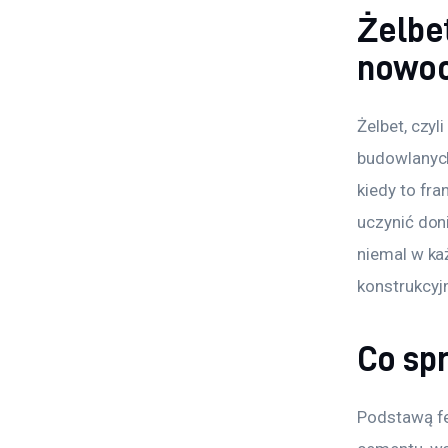
Żelbet
nowoc
Żelbet, czyl
budowlanych
kiedy to fra
uczynić don
niemal w ka
konstrukcyj
Co spr
Podstawą fe