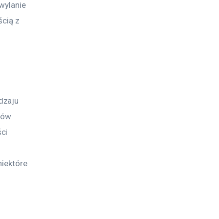
wylanie 
cią z 
dzaju 
ków 
ci 
niektóre 