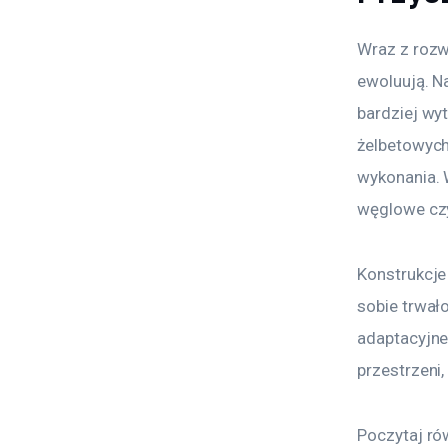
Wraz z rozw
ewoluują. N
bardziej wyt
żelbetowych
wykonania. 
węglowe czy
Konstrukcj
sobie trwał
adaptacyjne
przestrzeni,
Poczytaj ró