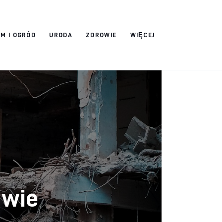
M I OGRÓD
URODA
ZDROWIE
WIĘCEJ
twie