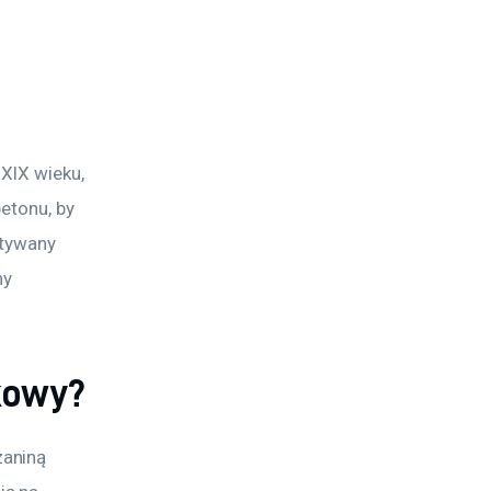
XIX wieku, 
etonu, by 
stywany 
y 
tkowy?
aniną 