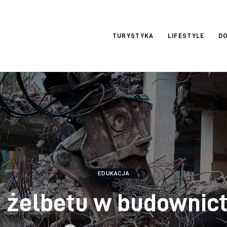
okazjonalne-
TURYSTYKA
LIFESTYLE
DO
zdjecia.pl
EDUKACJA
a żelbetu w budownic