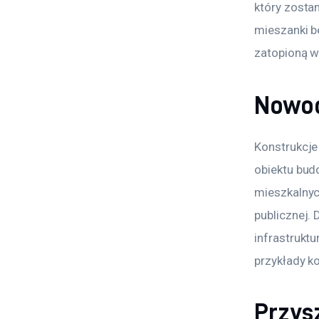
który zostan
mieszanki be
zatopioną w 
Nowoc
Konstrukcje
obiektu bud
mieszkalnyc
publicznej.
infrastruktu
przykłady ko
Przys