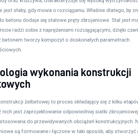
dy oraz kruszywa, charakteryzuje się wysoką wytrzymałości
le jest słaby, gdy mowa o rozciąganiu. Właśnie dlatego, by z
do betonu dodaje się stalowe pręty zbrojeniowe. Stal jest ma
micie radzi sobie z naprężeniami rozciągającymi, dzięki cze
z betonem tworzy kompozyt o doskonałych parametrach 
ściowych.
ologia wykonania konstrukcji
towych
nstrukcji żelbetowej to proces składający się z kilku etapó
nich jest zaprojektowanie odpowiedniej siatki zbrojeniowej,
stosowana do przewidywanych obciążeń konstrukcyjnych. N
eniowe są formowane i łączone w taki sposób, aby stworzyć s