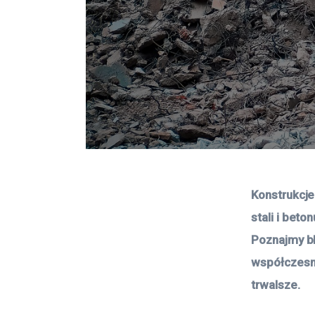
Konstrukcj
stali i beto
Poznajmy bli
współczesny
trwalsze.