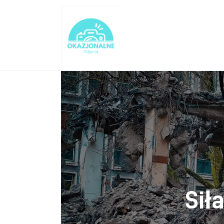
Turystyka
Lifestyle
Dom i ogród
Uroda
Zdrowie
Więcej
Sił