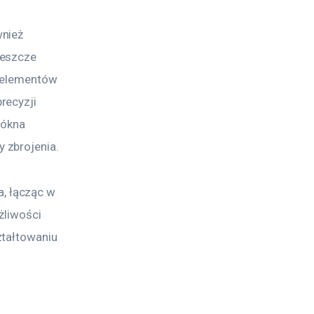
nież 
jeszcze 
i elementów 
recyzji 
łókna 
 zbrojenia. 
, łącząc w 
żliwości 
tałtowaniu 