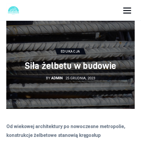
okazjonalne-zdjecia.pl
Turystyka
EDUKACJA
Lifestyle
Siła żelbetu w budowie
Dom i ogród
BY
ADMIN
25 GRUDNIA, 2023
Uroda
Zdrowie
Więcej
Od wiekowej architektury po nowoczesne metropolie, 
konstrukcje żelbetowe stanowią kręgosłup 