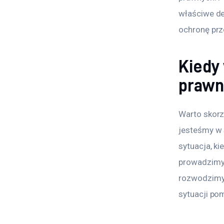
właściwe d
ochronę prz
Kiedy
prawn
Warto skorz
jesteśmy w 
sytuacja, k
prowadzimy 
rozwodzimy s
sytuacji p