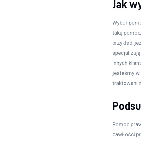
Jak w
Wybór pomoc
taką pomoc,
przykład, j
specjalizuj
innych klien
jesteśmy w 
traktowani 
Pods
Pomoc prawn
zawiłości p