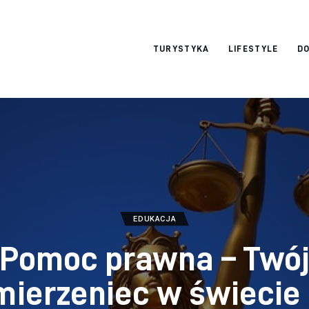
okazjonalne-
TURYSTYKA
LIFESTYLE
DO
zdjecia.pl
EDUKACJA
Pomoc prawna – Twó
mierzeniec w świecie