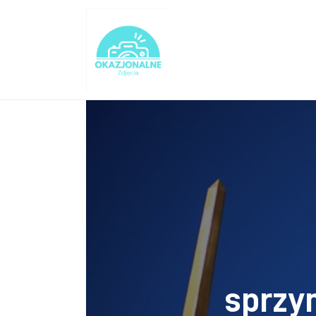
Turystyka
Lifestyle
Dom i ogród
Uroda
Zdrowie
Więcej
sprzy