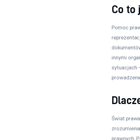
Co to
Pomoc prawn
reprezenta
dokumentów,
innymi orga
sytuacjach 
prowadzenie
Dlacz
Świat prawa 
zrozumienia
prawnych. 