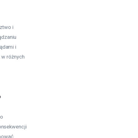
ztwo i 
dzaniu 
ądami i 
 w różnych 
?
o 
onsekwencji 
mować 