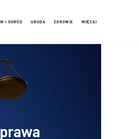
M I OGRÓD
URODA
ZDROWIE
WIĘCEJ
j
 prawa