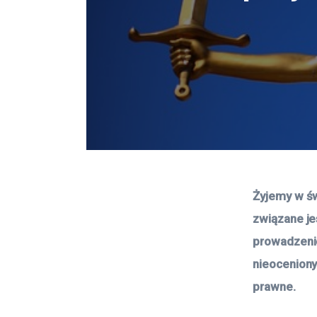
Żyjemy w św
związane je
prowadzenie
nieoceniony
prawne. 