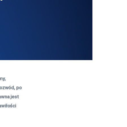
y, 
ozwód, po 
wna jest 
wiłości 