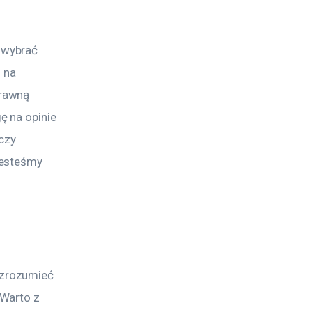
 wybrać 
 na 
rawną 
 na opinie 
czy 
jesteśmy 
zrozumieć 
Warto z 