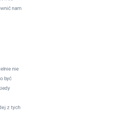
ewnić nam 
lnie nie 
o być 
iedy 
ej z tych 