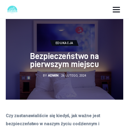
okazjonalne-zdjecia.pl
Turystyka
EDUKACJA
Lifestyle
Bezpieczeństwo na
pierwszym miejscu
Dom i ogród
BY
ADMIN
26 LUTEGO, 2024
Uroda
Zdrowie
Więcej
Czy zastanawialiście się kiedyś, jak ważne jest 
bezpieczeństwo w naszym życiu codziennym i 