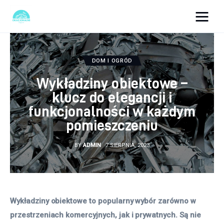
okazjonalne-zdjecia.pl
DOM I OGRÓD
Turystyka
Wykładziny obiektowe –
Lifestyle
klucz do elegancji i
funkcjonalności w każdym
Dom i ogród
pomieszczeniu
Uroda
BY
ADMIN
7 SIERPNIA, 2023
Zdrowie
Więcej
Wykładziny obiektowe to popularny wybór zarówno w 
przestrzeniach komercyjnych, jak i prywatnych. Są nie 