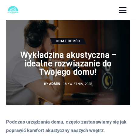
okazjonalne-zdjecia.pl
Turystyka
DOM I OGRÓD
Wykładzina akustyczna –
Lifestyle
idealne rozwiązanie do
Twojego domu!
Dom i ogród
BY
ADMIN
18 KWIETNIA, 2025
Uroda
Zdrowie
Więcej
Podczas urządzania domu, często zastanawiamy się jak 
poprawić komfort akustyczny naszych wnętrz. 