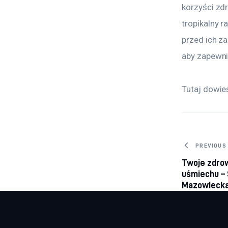
korzyści zd
tropikalny 
przed ich z
aby zapewni
Tutaj dowies
Nawig
PREVIOUS
Twoje zdrow
wpisu
uśmiechu –
Mazowieck