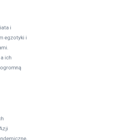
ata i 
 egzotyki i 
ami. 
a ich 
 ogromną 
ch 
zji 
endemiczne, 