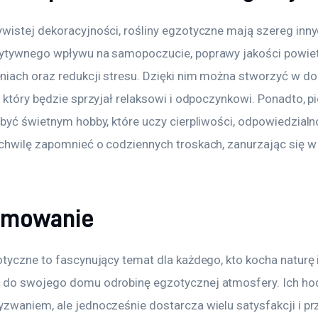
wistej dekoracyjności, rośliny egzotyczne mają szereg innyc
ytywnego wpływu na samopoczucie, poprawy jakości powiet
iach oraz redukcji stresu. Dzięki nim można stworzyć w d
 który będzie sprzyjał relaksowi i odpoczynkowi. Ponadto, pi
być świetnym hobby, które uczy cierpliwości, odpowiedzialno
chwilę zapomnieć o codziennych troskach, zanurzając się w 
umowanie
tyczne to fascynujący temat dla każdego, kto kocha naturę i
do swojego domu odrobinę egzotycznej atmosfery. Ich ho
zwaniem, ale jednocześnie dostarcza wielu satysfakcji i pr