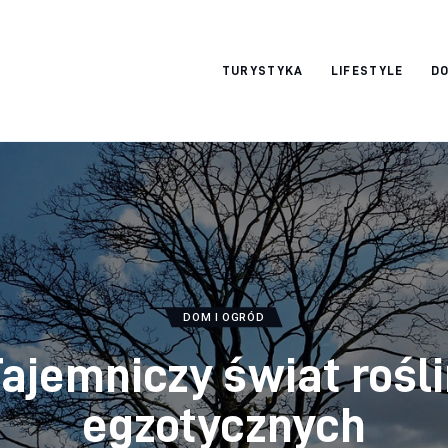
okazjonalne-
TURYSTYKA
LIFESTYLE
DO
zdjecia.pl
DOM I OGRÓD
ajemniczy świat rośl
egzotycznych