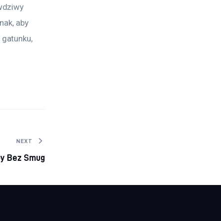
wdziwy 
nak, aby 
gatunku, 
NEXT
by Bez Smug