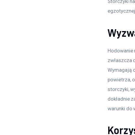
Storczyki na
egzotycznej
Wyzwa
Hodowanie 
zwłaszcza d
Wymagają on
powietrza, o
storczyki, 
dokładnie za
warunki do 
Korzyś