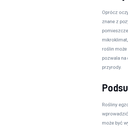
Oprócz oczy
znane z poz
pomieszczen
mikroklimat,
roślin może 
pozwala na 
przyrody.
Pods
Rośliny egzo
wprowadzić 
może być wy