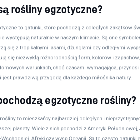
są rośliny egzotyczne?
otyczne to gatunki, które pochodzą z odległych zakątków świ
ie występują naturalnie w naszym klimacie. Są one symbolem
rzą się z tropikalnymi lasami, dżunglami czy odległymi wysp
ują się niezwykłą różnorodnością form, kolorów i zapachów, 
domowych warunkach, choć czasami wymagająca, przynosi
 i jest prawdziwą przygodą dla każdego miłośnika natury.
pochodzą egzotyczne rośliny?
rośliny to mieszkańcy najbardziej odległych i nieprzystępny
szej planety. Wiele z nich pochodzi z Ameryki Południowej, A
Wschodniej, Afryki czy wysp Oceanii. Są to często gatunki 