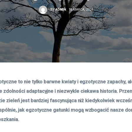
BY
ADMIN
15 MARCA, 2024
otyczne to nie tylko barwne kwiaty i egzotyczne zapachy, al
 zdolności adaptacyjne i niezwykle ciekawa historia. Przen
ie zieleń jest bardziej fascynująca niż kiedykolwiek wcześni
spólnie, jak egzotyczne gatunki mogą wzbogacić nasze d
eszkania.