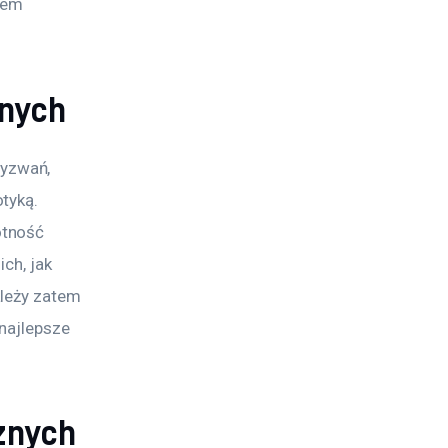
iem 
znych
yzwań, 
tyką. 
tność 
ch, jak 
leży zatem 
najlepsze 
cznych