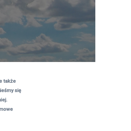
e także 
ieśmy się 
ej. 
omowe 