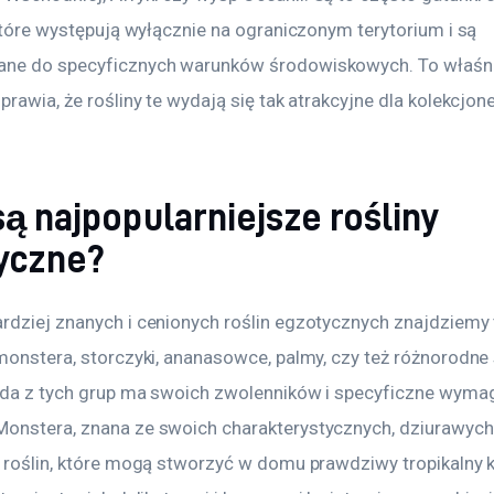
 które występują wyłącznie na ograniczonym terytorium i są 
ne do specyficznych warunków środowiskowych. To właśni
prawia, że rośliny te wydają się tak atrakcyjne dla kolekcjone
są najpopularniejsze rośliny
yczne?
rdziej znanych i cenionych roślin egzotycznych znajdziemy 
monstera, storczyki, ananasowce, palmy, czy też różnorodne s
żda z tych grup ma swoich zwolenników i specyficzne wymag
onstera, znana ze swoich charakterystycznych, dziurawych li
h roślin, które mogą stworzyć w domu prawdziwy tropikalny k