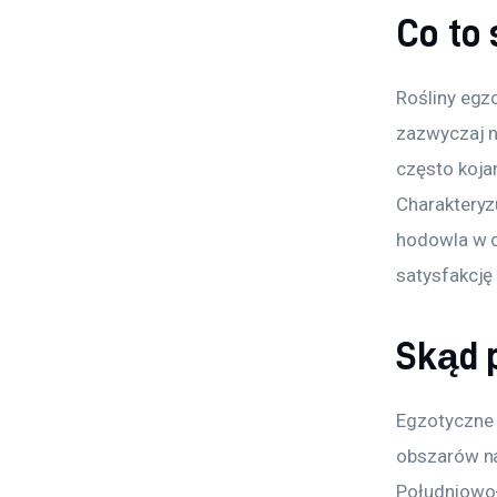
Co to 
Rośliny egz
zazwyczaj n
często koja
Charakteryz
hodowla w 
satysfakcję
Skąd 
Egzotyczne 
obszarów na
Południowo-