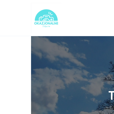
Turystyka
Lifestyle
Dom i ogród
Uroda
Zdrowie
Więcej
T