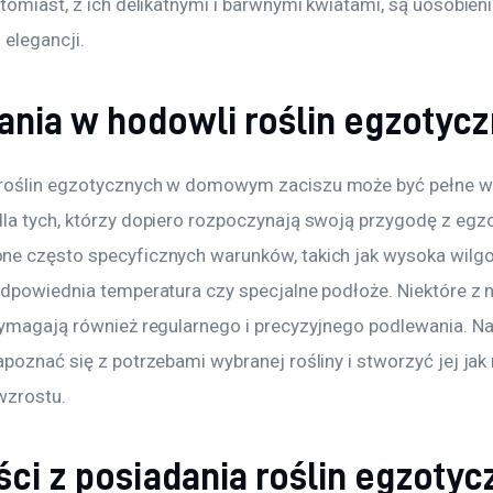
tomiast, z ich delikatnymi i barwnymi kwiatami, są uosobien
 elegancji.
nia w hodowli roślin egzotyc
roślin egzotycznych w domowym zaciszu może być pełne w
la tych, którzy dopiero rozpoczynają swoją przygodę z egzo
e często specyficznych warunków, takich jak wysoka wilgo
dpowiednia temperatura czy specjalne podłoże. Niektóre z ni
wymagają również regularnego i precyzyjnego podlewania. Na
poznać się z potrzebami wybranej rośliny i stworzyć jej jak 
wzrostu.
ci z posiadania roślin egzoty