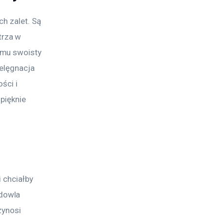
h zalet. Są 
rza w 
omu swoisty 
elęgnacja 
ści i 
pięknie 
 chciałby 
dowla 
zynosi 