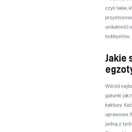
czyli takie,
przystosowa
unikalność s
hobbystów.
Jakie 
egzot
Wśród najba
gatunki jak 
kaktusy. Ka
uprawowe. M
jedną z tyc