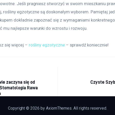
rowotne. Jeśli pragniesz stworzyć w swoim mieszkaniu pra
raj, rośliny egzotyczne są doskonałym wyborem. Pamiętaj jed
akupem dokładnie zapoznać się z wymaganiami konkretnego 
ć mu najlepsze warunki do wzrostu i rozwoju.
z się więcej – 
rośliny egzotyczne
 – sprawdź koniecznie! 
acja
ie zaczyna się od
Czyste Szy
 Stomatologia Rawa
a
Copyright © 2026 by AxiomThemes. All rights reserved.