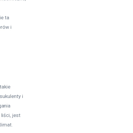
e ta 
rów i 
takie 
ukulenty i 
ania 
ści, jest 
limat. 