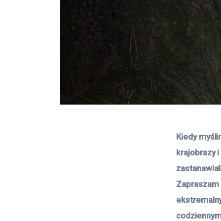
Kiedy myśli
krajobrazy i
zastanawiali
Zapraszam d
ekstremaln
codziennym 