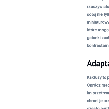
rzeczywisto
sobą nie ty
miniaturowy
które mogą 
gatunki zac
kontrastem 
Adapt
Kaktusy to 
Oprócz maga
im przetrwa
chroni je p
często bardz