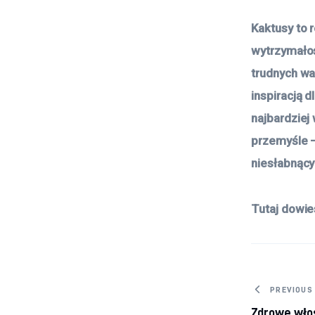
Kaktusy to 
wytrzymałoś
trudnych wa
inspiracją 
najbardziej
przemyśle –
niesłabnący
Tutaj dowie
Nawig
PREVIOUS
Zdrowe wło