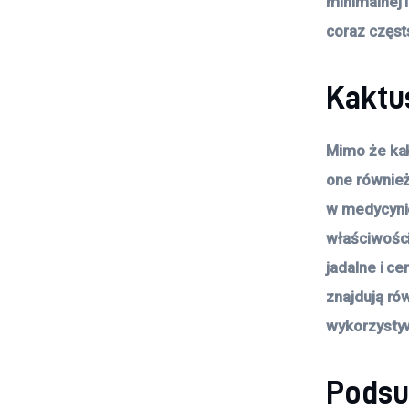
minimalnej 
coraz częst
Kaktus
Mimo że kak
one również
w medycynie
właściwości
jadalne i c
znajdują ró
wykorzystyw
Pods