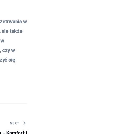
rzetrwania w
 ale także
 w
, czy w
zyć się
NEXT
 – Komfort i