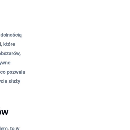
zdolnością
, które
obszarów,
sywne
 co pozwala
cie służy
ów
dem, to w