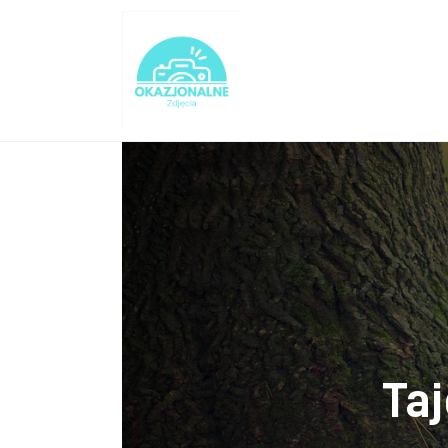
Turystyka
Lifestyle
Dom i ogród
Uroda
Zdrowie
Więcej
Ta