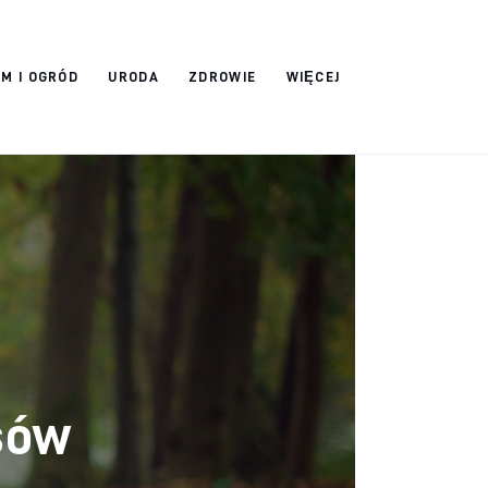
M I OGRÓD
URODA
ZDROWIE
WIĘCEJ
sów