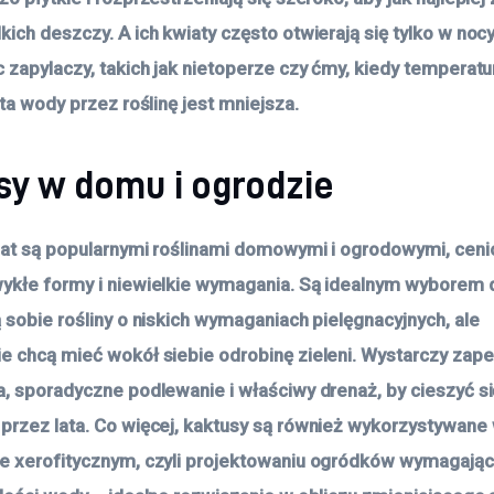
ich deszczy. A ich kwiaty często otwierają się tylko w nocy
c zapylaczy, takich jak nietoperze czy ćmy, kiedy temperatu
ata wody przez roślinę jest mniejsza.
sy w domu i ogrodzie
lat są popularnymi roślinami domowymi i ogrodowymi, ceni
ykłe formy i niewielkie wymagania. Są idealnym wyborem d
ą sobie rośliny o niskich wymaganiach pielęgnacyjnych, ale
e chcą mieć wokół siebie odrobinę zieleni. Wystarczy zap
a, sporadyczne podlewanie i właściwy drenaż, by cieszyć si
przez lata. Co więcej, kaktusy są również wykorzystywane
e xerofitycznym, czyli projektowaniu ogródków wymagają