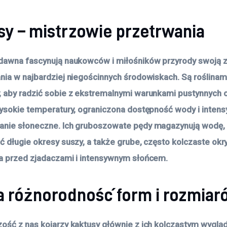
sy – mistrzowie przetrwania
dawna fascynują naukowców i miłośników przyrody swoją 
nia w najbardziej niegościnnych środowiskach. Są roślinami
 aby radzić sobie z ekstremalnymi warunkami pustynnych 
wysokie temperatury, ograniczona dostępność wody i inten
anie słoneczne. Ich gruboszowate pędy magazynują wodę,
ć długie okresy suszy, a także grube, często kolczaste okry
a przed zjadaczami i intensywnym słońcem.
a różnorodność form i rozmiar
ość z nas kojarzy kaktusy głównie z ich kolczastym wyglą