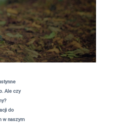
ustynne 
. Ale czy 
ny? 
cji do 
h w naszym 