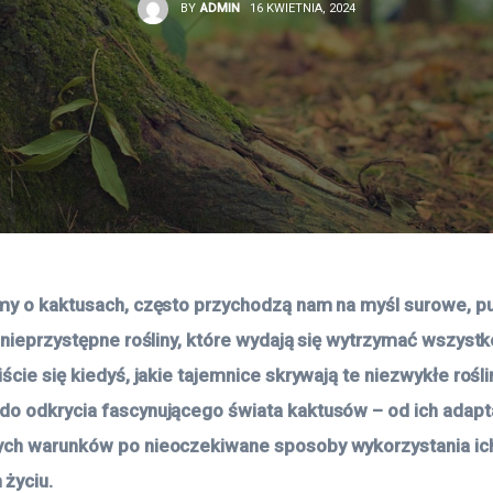
BY
ADMIN
16 KWIETNIA, 2024
my o kaktusach, często przychodzą nam na myśl surowe, p
 nieprzystępne rośliny, które wydają się wytrzymać wszystko
ście się kiedyś, jakie tajemnice skrywają te niezwykłe rośli
o odkrycia fascynującego świata kaktusów – od ich adapta
ych warunków po nieoczekiwane sposoby wykorzystania ic
życiu.