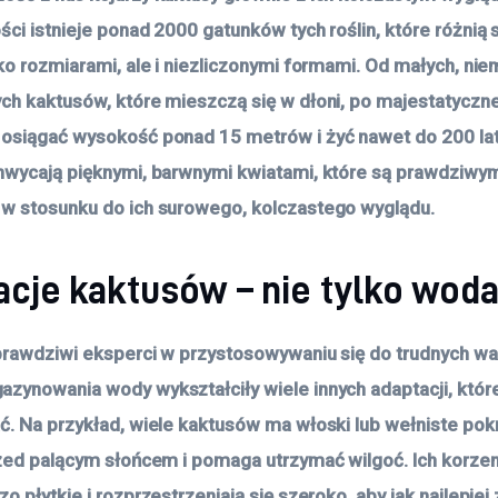
ści istnieje ponad 2000 gatunków tych roślin, które różnią 
lko rozmiarami, ale i niezliczonymi formami. Od małych, nie
ch kaktusów, które mieszczą się w dłoni, po majestatyczn
osiągać wysokość ponad 15 metrów i żyć nawet do 200 lat
hwycają pięknymi, barwnymi kwiatami, które są prawdziwy
w stosunku do ich surowego, kolczastego wyglądu.
acje kaktusów – nie tylko wod
prawdziwi eksperci w przystosowywaniu się do trudnych w
zynowania wody wykształciły wiele innych adaptacji, któ
ć. Na przykład, wiele kaktusów ma włoski lub wełniste pokr
rzed palącym słońcem i pomaga utrzymać wilgoć. Ich korzen
o płytkie i rozprzestrzeniają się szeroko, aby jak najlepiej