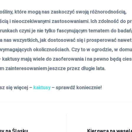
rośliny, które mogą nas zaskoczyć swoją różnorodnością,
cią i nieoczekiwanymi zastosowaniami. Ich zdolność do p
runkach czyni je nie tylko fascynującym tematem do badań,
dla nas wszystkich, jak dostosować się i prosperować nawet
 wymagających okolicznościach. Czy to w ogrodzie, w domu
 kaktusy mają wiele do zaoferowania i na pewno będą cies
m zainteresowaniem jeszcze przez długie lata.
sz się więcej –
kaktusy
– sprawdź koniecznie!
acja
sy na Śląsku
Kierowca na wesele