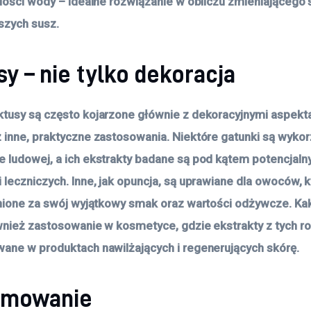
ilości wody – idealne rozwiązanie w obliczu zmieniającego s
szych susz.
y – nie tylko dekoracja
tusy są często kojarzone głównie z dekoracyjnymi aspekt
 inne, praktyczne zastosowania. Niektóre gatunki są wyko
 ludowej, a ich ekstrakty badane są pod kątem potencjaln
 leczniczych. Inne, jak opuncja, są uprawiane dla owoców, k
enione za swój wyjątkowy smak oraz wartości odżywcze. Ka
wnież zastosowanie w kosmetyce, gdzie ekstrakty z tych ro
ane w produktach nawilżających i regenerujących skórę.
umowanie