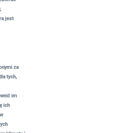
,
ra jest
onymi za
la tych,
ewnić im
ę ich
 w
cych