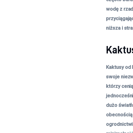
wodę z rzadk
przyciągają
niższa i str
Kaktu
Kaktusy od 
swoje niezw
którzy ceni
jednocześni
dużo światł
obecnością 
ogrodnictwi