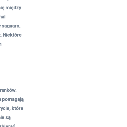
się między
mal
e saguaro,
. Niektóre
m
a
arunków.
re pomagają
ycie, które
ie są
 zbierać