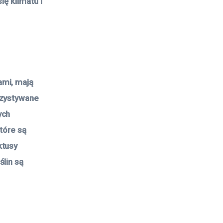
ię klimatu i
ami, mają
rzystywane
ych
tóre są
ktusy
ślin są