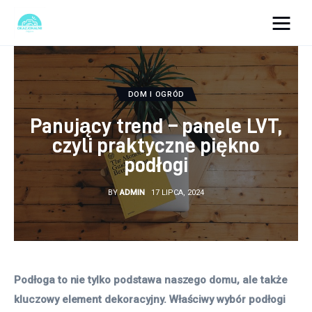
okazjonalne-zdjecia.pl
Turystyka
DOM I OGRÓD
Panujący trend – panele LVT,
Lifestyle
czyli praktyczne piękno
podłogi
Dom i ogród
BY
ADMIN
17 LIPCA, 2024
Uroda
Zdrowie
Więcej
Podłoga to nie tylko podstawa naszego domu, ale także 
kluczowy element dekoracyjny. Właściwy wybór podłogi 