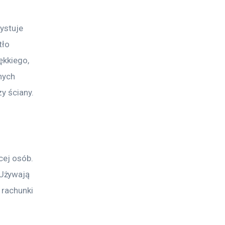
ystuje 
tło 
ękkiego, 
nych 
y ściany.
cej osób. 
Używają 
 rachunki 