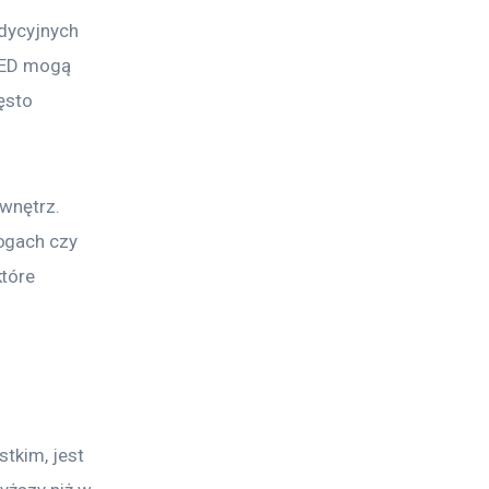
dycyjnych 
LED mogą 
ęsto 
wnętrz. 
ogach czy 
tóre 
tkim, jest 