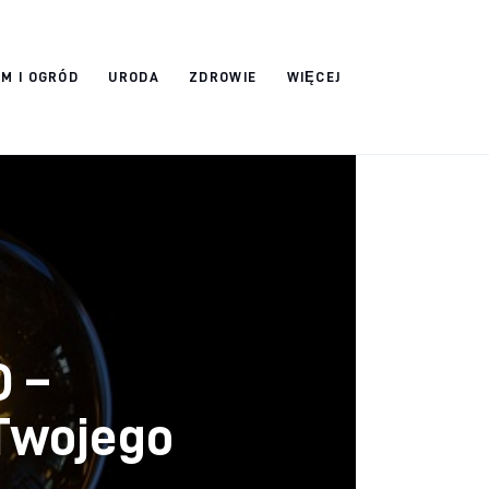
M I OGRÓD
URODA
ZDROWIE
WIĘCEJ
D –
Twojego