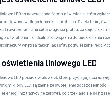
 liniowe LED to nowoczesna forma oświetlenia, która wykorz
amontowane w długich, cienkich profilach. Dzięki temu, świa
st równomiernie na całej długości profilu, co daje efekt mi
go oświetlenia. To idealne rozwiązanie do podkreślania róż
chitektury wnętrza, takich jak sufity podwieszane, regały cz
y oświetlenia liniowego LED
liniowe LED posiada wiele zalet, które przyciągają coraz wię
stkim, diody LED są znane ze swojej energooszczędności. 
ej energii niż tradycyjne żarówki, co przekłada się na niższe