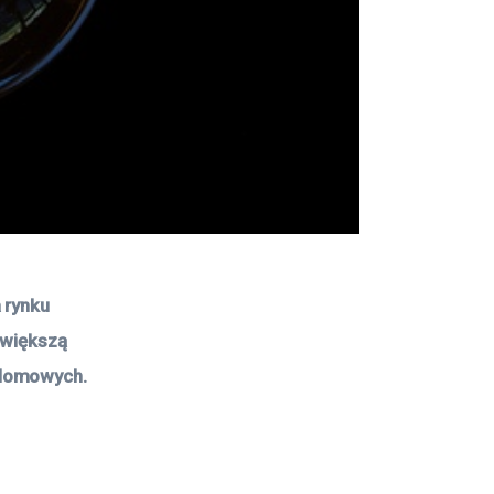
 rynku 
 większą 
 domowych. 