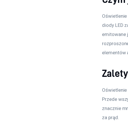
Oświetlenie
diody LED z
emitowane je
rozproszone
elementów ar
Zalet
Oświetlenie 
Przede wszy
znacznie mni
za prąd. 