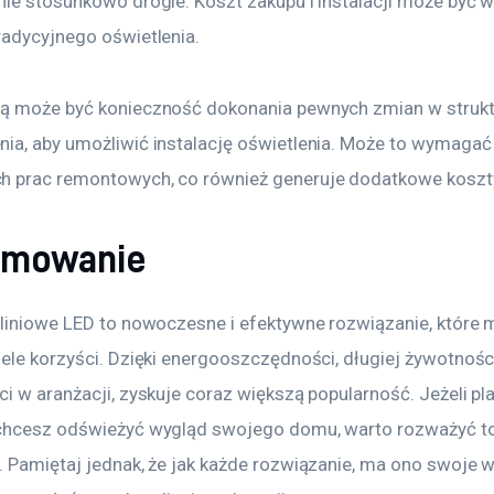
nie stosunkowo drogie. Koszt zakupu i instalacji może być w
radycyjnego oświetlenia. 
ą może być konieczność dokonania pewnych zmian w strukt
ia, aby umożliwić instalację oświetlenia. Może to wymagać
 prac remontowych, co również generuje dodatkowe koszt
umowanie
 liniowe LED to nowoczesne i efektywne rozwiązanie, które 
ele korzyści. Dzięki energooszczędności, długiej żywotności
i w aranżacji, zyskuje coraz większą popularność. Jeżeli pl
chcesz odświeżyć wygląd swojego domu, warto rozważyć to
 Pamiętaj jednak, że jak każde rozwiązanie, ma ono swoje wa