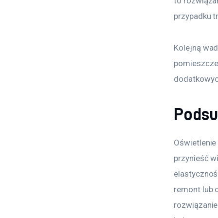
to rozwiąza
przypadku t
Kolejną wad
pomieszczen
dodatkowych
Pods
Oświetlenie
przynieść wi
elastycznośc
remont lub 
rozwiązanie.