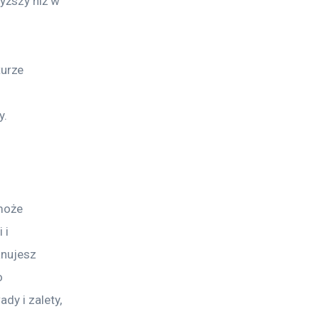
yższy niż w 
urze 
 
y.
może 
 i 
anujesz 
 
dy i zalety, 