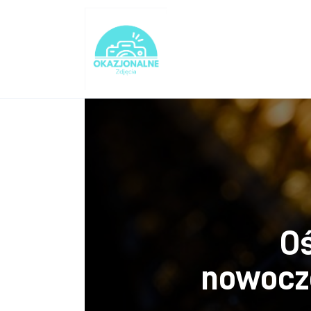
Turystyka
Lifestyle
Dom i ogród
Uroda
Zdrowie
Więcej
Oś
nowocz