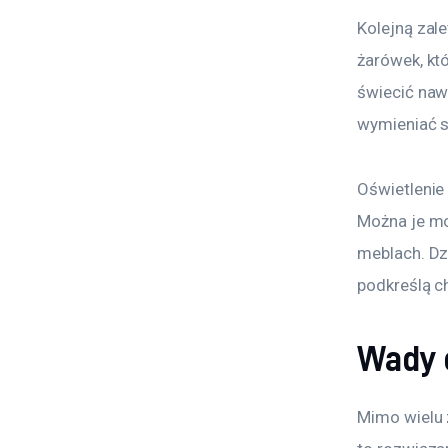
Kolejną zal
żarówek, kt
świecić naw
wymieniać s
Oświetlenie
Można je mo
meblach. Dz
podkreślą c
Wady 
Mimo wielu z