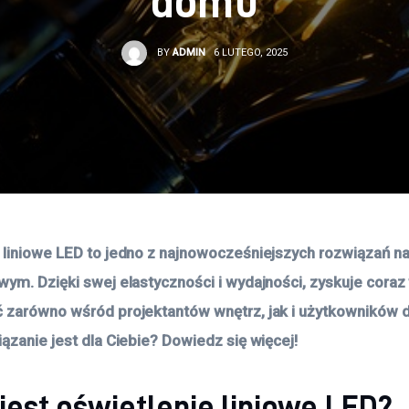
domu
BY
ADMIN
6 LUTEGO, 2025
 liniowe LED to jedno z najnowocześniejszych rozwiązań na
wym. Dzięki swej elastyczności i wydajności, zyskuje coraz
 zarówno wśród projektantów wnętrz, jak i użytkowników
iązanie jest dla Ciebie? Dowiedz się więcej!
jest oświetlenie liniowe LED?