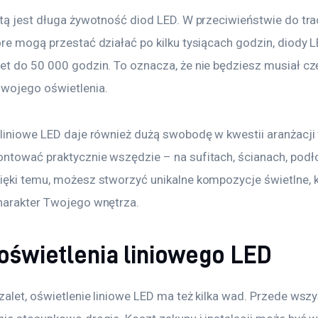
etą jest długa żywotność diod LED. W przeciwieństwie do tra
óre mogą przestać działać po kilku tysiącach godzin, diody 
et do 50 000 godzin. To oznacza, że nie będziesz musiał cz
wojego oświetlenia.
 liniowe LED daje również dużą swobodę w kwestii aranżacji 
ntować praktycznie wszędzie – na sufitach, ścianach, podł
ięki temu, możesz stworzyć unikalne kompozycje świetlne, k
harakter Twojego wnętrza.
oświetlenia liniowego LED
alet, oświetlenie liniowe LED ma też kilka wad. Przede wszys