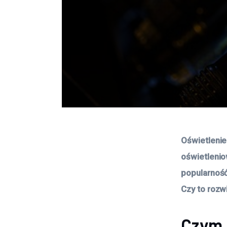
Oświetlenie
oświetlenio
popularność
Czy to rozw
Czym 