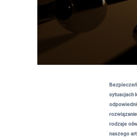
Bezpieczeńs
sytuacjach 
odpowiednie
rozwiązanie
rodzaje ośw
naszego art