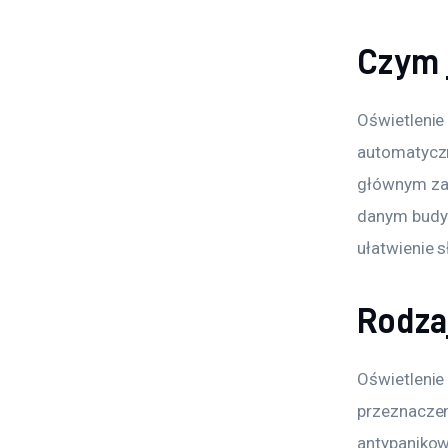
Czym 
Oświetlenie 
automatyczni
głównym zad
danym budyn
ułatwienie 
Rodza
Oświetlenie
przeznaczen
antypanikow