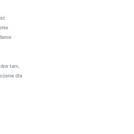
ść 
nie 
lenie 
dne tam, 
żenie dla 