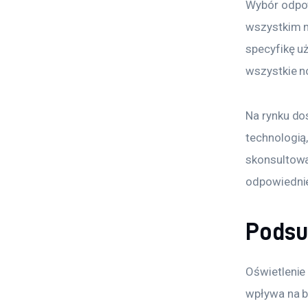
Wybór odpow
wszystkim n
specyfikę uż
wszystkie n
Na rynku dos
technologią
skonsultowa
odpowiednie
Pods
Oświetlenie
wpływa na b