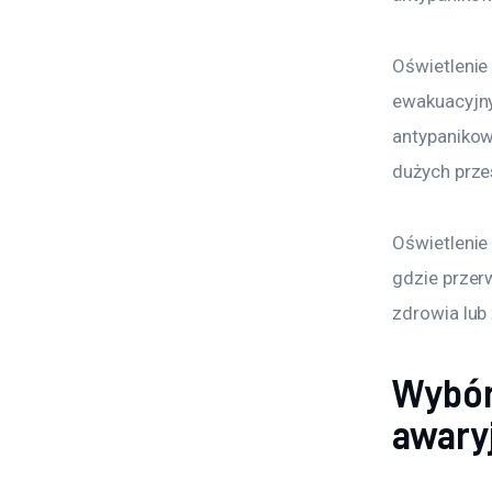
Oświetlenie
ewakuacyjny
antypanikow
dużych przes
Oświetlenie
gdzie przer
zdrowia lub 
Wybór
awary