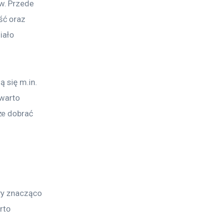
w. Przede 
ść oraz 
iało 
 się m.in. 
warto 
że dobrać 
ry znacząco 
rto 