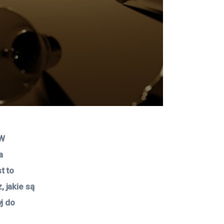
W 
a 
t to 
 jakie są 
j do 