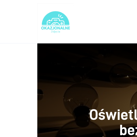
Turystyka
Lifestyle
Dom i ogród
Uroda
Zdrowie
Więcej
Oświet
be