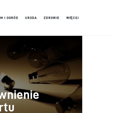
M I OGRÓD
URODA
ZDROWIE
WIĘCEJ
wnienie
rtu