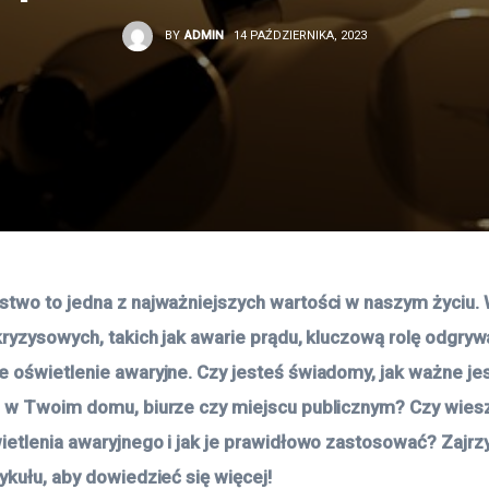
BY
ADMIN
14 PAŹDZIERNIKA, 2023
two to jedna z najważniejszych wartości w naszym życiu. 
kryzysowych, takich jak awarie prądu, kluczową rolę odgryw
 oświetlenie awaryjne. Czy jesteś świadomy, jak ważne jes
 w Twoim domu, biurze czy miejscu publicznym? Czy wiesz,
ietlenia awaryjnego i jak je prawidłowo zastosować? Zajrzy
ykułu, aby dowiedzieć się więcej! 