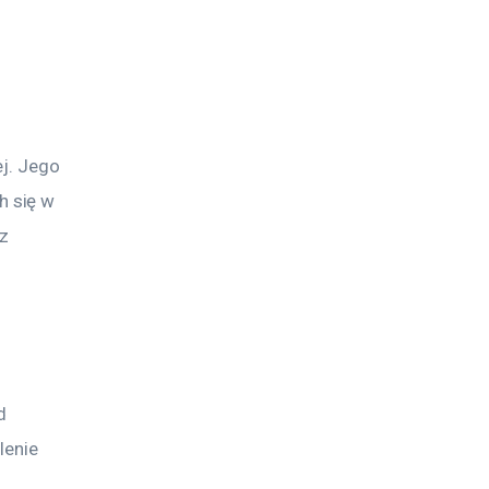
j. Jego 
 się w 
z 
d 
lenie 